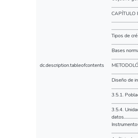
.........................
CAPÍTULO II ........
.....................
.......................
Tipos de créditos 
.....................
Bases normativas ..
.......................
dc.description.tableofcontents
METODOLÓGICO .....
.......................
Diseño de investig
...................
3.5.1. Población ....
.........................
3.5.4. Unidad de a
datos...............
Instrumentos de 
.....................