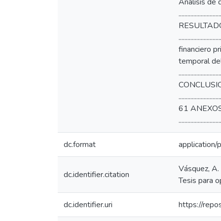
Análisis de datos .
........................
RESULTADOS Y DISC
................
financiero pri
temporal del
......................
CONCLUSIONES.......
......................
61 ANEXOS ...........
...........................
dc.format
application/
Vásquez, A. 
dc.identifier.citation
Tesis para o
dc.identifier.uri
https://rep