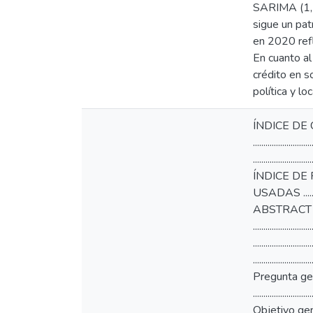
SARIMA (1,1,
sigue un pat
en 2020 refl
En cuanto al
crédito en s
política y l
ÍNDICE DE CONTENI
.....................
........................
ÍNDICE DE FIGURAS
USADAS ................
ABSTRACT .............
.......................
.....................
......................
Pregunta general ..
........................
Objetivo general ..