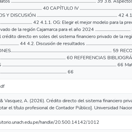
............................................................................................... 39 3.
.................................................... 40 CAPÍTULO IV ..............................................................
USIÓN ....................................................................................
................................................. 42 4.1.1. OG: Elegir el mejor modelo 
vado de la región Cajamarca para el año 2024 ..................................
 crédito directo en soles del sistema financiero privado de la 
............................ 44 4.2. Discusión de resultados .........................................................
...................................................................................................
................................................................................. 60 REFERENCIAS BIBLIOGRÁFICAS ....
................................................................................................................
............................................................................. 66
pdf
& Vasquez, A. (2026). Crédito directo del sistema financiero pr
ptar el título profesional de Contador Público]. Universidad Nac
ositorio.unach.edu.pe/handle/20.500.14142/1012