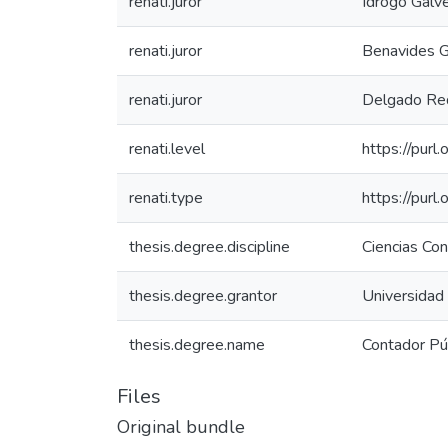
renati.juror
Idrogo Gálve
renati.juror
Benavides Gá
renati.juror
Delgado Req
renati.level
https://purl
renati.type
https://purl
thesis.degree.discipline
Ciencias Co
thesis.degree.grantor
Universidad
thesis.degree.name
Contador Pú
Files
Original bundle