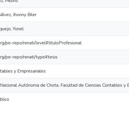
z, Milord
lvez, Jhonny Biler
uejo, Yonel
.org/pe-repo/renati/level#tituloProfesional
.org/pe-repo/renati/type#tesis
ntables y Empresariales
 Nacional Autónoma de Chota. Facultad de Ciencias Contables y 
blico