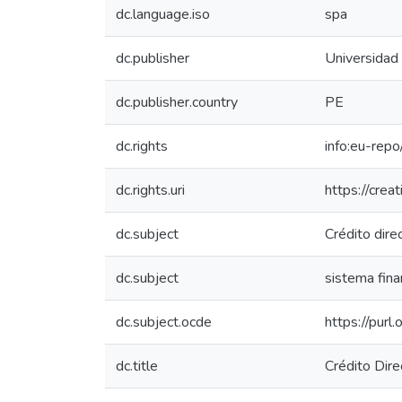
dc.language.iso
spa
dc.publisher
Universidad
dc.publisher.country
PE
dc.rights
info:eu-rep
dc.rights.uri
https://crea
dc.subject
Crédito dire
dc.subject
sistema fina
dc.subject.ocde
https://purl
dc.title
Crédito Dir