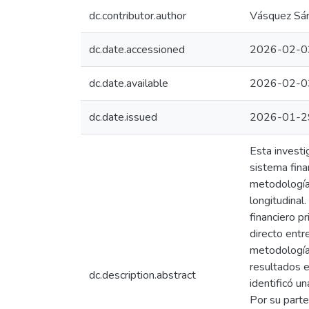
dc.contributor.author
Vásquez Sán
dc.date.accessioned
2026-02-0
dc.date.available
2026-02-0
dc.date.issued
2026-01-2
Esta investi
sistema fina
metodología 
longitudinal
financiero p
directo entr
metodología 
resultados e
dc.description.abstract
identificó u
Por su parte