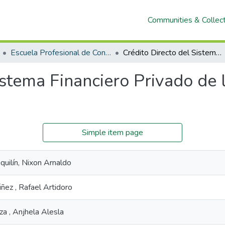
Communities & Collec
Escuela Profesional de Contabilidad
Crédito Directo del Sistema Financiero Privado de la Región Cajamarca 2005-2024
istema Financiero Privado de
Simple item page
uilín, Nixon Arnaldo
ñez , Rafael Artidoro
a , Anjhela Alesla