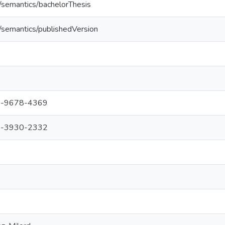
o/semantics/bachelorThesis
o/semantics/publishedVersion
-9678-4369
-3930-2332