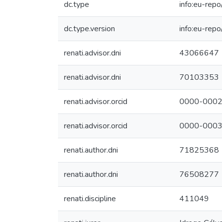
dc.type
info:eu-rep
dc.type.version
info:eu-rep
renati.advisor.dni
43066647
renati.advisor.dni
70103353
renati.advisor.orcid
0000-0002
renati.advisor.orcid
0000-0003
renati.author.dni
71825368
renati.author.dni
76508277
renati.discipline
411049