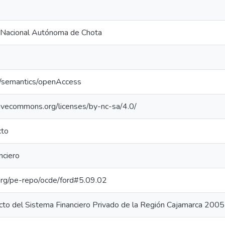
 Nacional Autónoma de Chota
o/semantics/openAccess
tivecommons.org/licenses/by-nc-sa/4.0/
cto
nciero
.org/pe-repo/ocde/ford#5.09.02
ecto del Sistema Financiero Privado de la Región Cajamarca 20