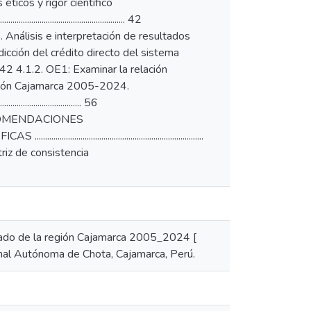
8. Aspectos éticos y rigor científico
......................................................... 42
....... 42 4.1. Análisis e interpretación de resultados
para la predicción del crédito directo del sistema
...... 42 4.1.2. OE1: Examinar la relación
región Cajamarca 2005-2024.
.................................. 56
........ 59 RECOMENDACIONES
.............................................................................
...... 66 Matriz de consistencia
ivado de la región Cajamarca 2005_2024 [
ional Autónoma de Chota, Cajamarca, Perú.