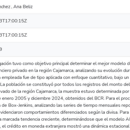
chez , Ana Beliz
3T17:00:15Z
3T17:00:15Z
9
gación tuvo como objetivo principal determinar el mejor modelo de
nciero privado en la región Cajamarca, analizando su evolución 
empleada fue de tipo aplicada con enfoque cuantitativo, bajo un
. La población se constituyó por todos los registros del monto de
rivado de la región Cajamarca, la muestra estuvo determinada por
e enero 2005 y diciembre 2024, obtenidos del BCR. Para el proce
de Box-Jenkins, analizando las series de tiempo mensuales repo
videnciaron comportamientos diferenciados según la divisa. Para 
na marcada tendencia creciente, determinándose que el modelo AR
, el crédito en moneda extranjera mostró una dinámica estacional