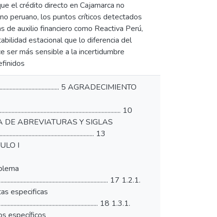
ue el crédito directo en Cajamarca no
rno peruano, los puntos críticos detectados
 de auxilio financiero como Reactiva Perú,
abilidad estacional que lo diferencia del
ce ser más sensible a la incertidumbre
efinidos
.......................................... 5 AGRADECIMIENTO
........................................................................... 10
.............. 11 LISTA DE ABREVIATURAS Y SIGLAS
......................................................... 13
 CAPÍTULO I
l problema
................................................................... 17 1.2.1.
. Preguntas especificas
.................................................................... 18 1.3.1.
 Objetivos específicos