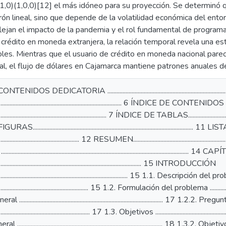
0)(1,0,0)[12] el más idóneo para su proyección. Se determinó q
rón lineal, sino que depende de la volatilidad económica del ento
ejan el impacto de la pandemia y el rol fundamental de programas
 crédito en moneda extranjera, la relación temporal revela una est
oles. Mientras que el usuario de crédito en moneda nacional pare
ocal, el flujo de dólares en Cajamarca mantiene patrones anuales d
DOS DEDICATORIA .............................................................................
........................................................................................ 6 ÍNDICE DE CONTENIDOS
........................................................................... 7 ÍNDICE DE TABLAS.................................
............................................................................................
......................................... 12 RESUMEN.....................................................................
............................................................................................................... 14
................................................................................................... 15 INTRODUCCIÓN
............................................................................................ 15 1.1. Descripción de
................................................................. 15 1.2. Formulación del problema ..................
............................................................................................. 17 1.2.2
................................................................ 17 1.3. Objetivos ..............................................
.............................................................................................. 18 1.3.2.