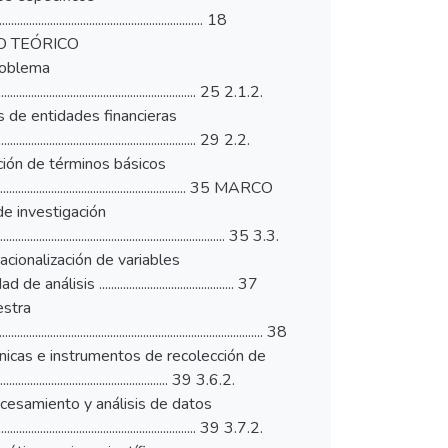
................................................................ 18
... 20 MARCO TEÓRICO
 del problema
............................................................... 25 2.1.2.
 2.1.3. Tipos de entidades financieras
....................................................... 29 2.2.
32 2.3. Definición de términos básicos
................................................................... 35 MARCO
 Método de investigación
..................................................................... 35 3.3.
 36 3.4. Operacionalización de variables
de análisis ............................................. 37
 Muestra
.................................................................................. 38
....... 38 3.6. Técnicas e instrumentos de recolección de
............................................. 39 3.6.2.
39 3.7. Procesamiento y análisis de datos
......................................................... 39 3.7.2.