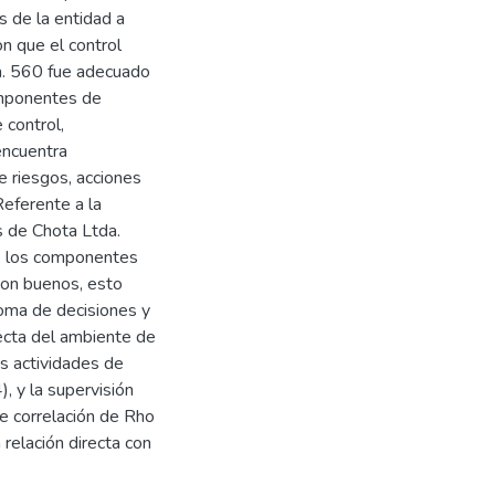
s de la entidad a
on que el control
a. 560 fue adecuado
omponentes de
 control,
encuentra
e riesgos, acciones
Referente a la
s de Chota Ltda.
e los componentes
 son buenos, esto
 toma de decisiones y
recta del ambiente de
as actividades de
), y la supervisión
de correlación de Rho
relación directa con