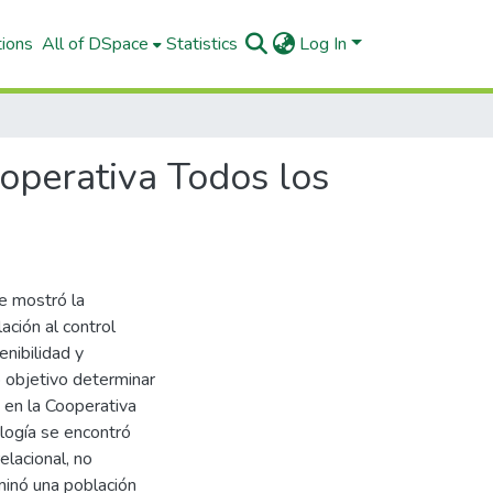
tions
All of DSpace
Statistics
Log In
ooperativa Todos los
ue mostró la
ción al control
enibilidad y
o objetivo determinar
a en la Cooperativa
ogía se encontró
elacional, no
minó una población