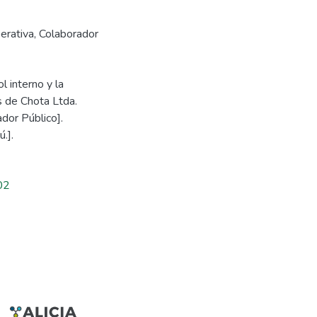
erativa
,
Colaborador
 interno y la
s de Chota Ltda.
dor Público].
.].
02