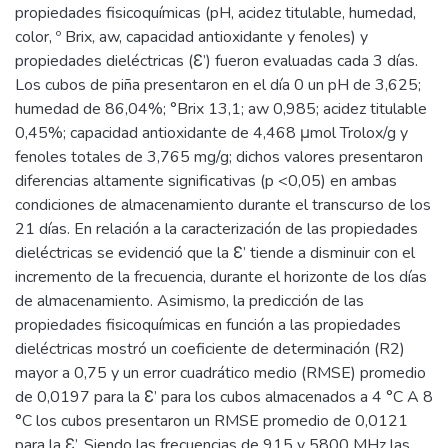
propiedades fisicoquímicas (pH, acidez titulable, humedad,
color, º Brix, aw, capacidad antioxidante y fenoles) y
propiedades dieléctricas (Ɛ’) fueron evaluadas cada 3 días.
Los cubos de piña presentaron en el día 0 un pH de 3,625;
humedad de 86,04%; °Brix 13,1; aw 0,985; acidez titulable
0,45%; capacidad antioxidante de 4,468 μmol Trolox/g y
fenoles totales de 3,765 mg/g; dichos valores presentaron
diferencias altamente significativas (p <0,05) en ambas
condiciones de almacenamiento durante el transcurso de los
21 días. En relación a la caracterización de las propiedades
dieléctricas se evidenció que la Ɛ’ tiende a disminuir con el
incremento de la frecuencia, durante el horizonte de los días
de almacenamiento. Asimismo, la predicción de las
propiedades fisicoquímicas en función a las propiedades
dieléctricas mostró un coeficiente de determinación (R2)
mayor a 0,75 y un error cuadrático medio (RMSE) promedio
de 0,0197 para la Ɛ’ para los cubos almacenados a 4 °C A 8
°C los cubos presentaron un RMSE promedio de 0,0121
para la Ɛ’. Siendo las frecuencias de 915 y 5800 MHz las