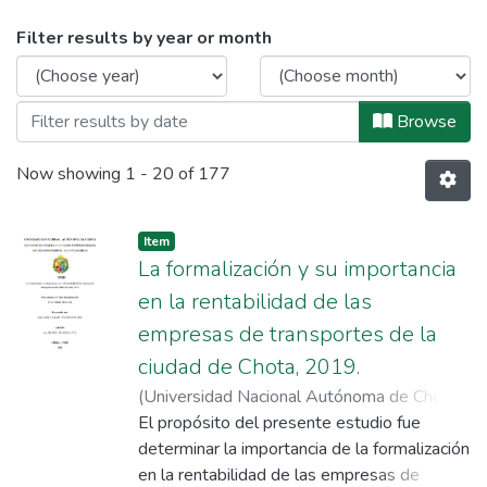
Browsing Facultad de Ciencias Conta
Filter results by year or month
Browse
Now showing
1 - 20 of 177
Item
La formalización y su importancia
en la rentabilidad de las
empresas de transportes de la
ciudad de Chota, 2019.
(
Universidad Nacional Autónoma de Chota
,
2020-12-18
El propósito del presente estudio fue
)
Teran Moncada, Koqui Rafael
;
Idrogo Gálvez, Milord
determinar la importancia de la formalización
en la rentabilidad de las empresas de