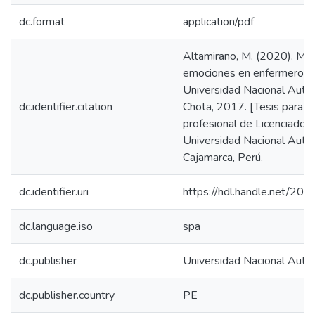
dc.format
application/pdf
Altamirano, M. (2020). Ma
emociones en enfermeros 
Universidad Nacional Aut
dc.identifier.citation
Chota, 2017. [Tesis para op
profesional de Licenciado e
Universidad Nacional Autó
Cajamarca, Perú.
dc.identifier.uri
https://hdl.handle.net/20
dc.language.iso
spa
dc.publisher
Universidad Nacional Aut
dc.publisher.country
PE