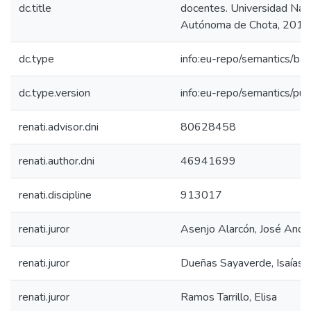
dc.title
docentes. Universidad Nac
Autónoma de Chota, 2017
dc.type
info:eu-repo/semantics/bac
dc.type.version
info:eu-repo/semantics/pub
renati.advisor.dni
80628458
renati.author.dni
46941699
renati.discipline
913017
renati.juror
Asenjo Alarcón, José Ande
renati.juror
Dueñas Sayaverde, Isaías 
renati.juror
Ramos Tarrillo, Elisa