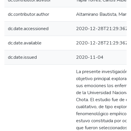
dc.contributor.advisor
Tapia Torres, Carlos Albert
dc.contributor.author
Altamirano Bautista, Marí
dc.date.accessioned
2020-12-28T21:29:36Z
dc.date.available
2020-12-28T21:29:36Z
dc.date.issued
2020-11-04
La presente investigación
objetivo principal explora
sus emociones los enferm
de la Universidad Naciona
Chota. El estudio fue de e
cualitativo, de tipo explora
fenomenológico empírico, l
estuvo constituida por ocho
que fueron seleccionados ut