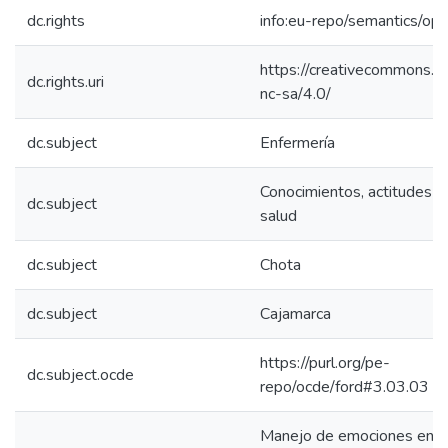
dc.rights
info:eu-repo/semantics/op
https://creativecommons.or
dc.rights.uri
nc-sa/4.0/
dc.subject
Enfermería
Conocimientos, actitudes y 
dc.subject
salud
dc.subject
Chota
dc.subject
Cajamarca
https://purl.org/pe-
dc.subject.ocde
repo/ocde/ford#3.03.03
Manejo de emociones en e