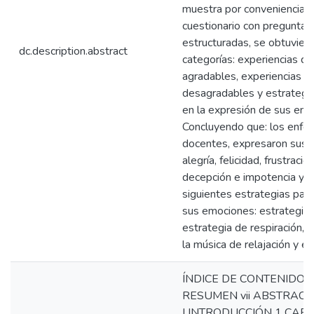
muestra por conveniencia, 
cuestionario con preguntas
estructuradas, se obtuviero
dc.description.abstract
categorías: experiencias d
agradables, experiencias 
desagradables y estrategi
en la expresión de sus emo
Concluyendo que: los enfe
docentes, expresaron sus 
alegría, felicidad, frustración
decepción e impotencia y ut
siguientes estrategias par
sus emociones: estrategia 
estrategia de respiración, el 
la música de relajación y el
ÍNDICE DE CONTENIDOS 
RESUMEN vii ABSTRACT v
I INTRODUCCIÓN 1 CAPÍT