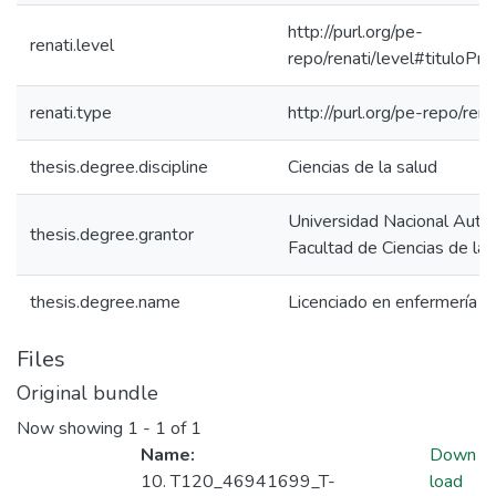
http://purl.org/pe-
renati.level
repo/renati/level#tituloPro
renati.type
http://purl.org/pe-repo/ren
thesis.degree.discipline
Ciencias de la salud
Universidad Nacional Autó
thesis.degree.grantor
Facultad de Ciencias de la 
thesis.degree.name
Licenciado en enfermería
Files
Original bundle
Now showing
1 - 1 of 1
Name:
Down
10. T120_46941699_T-
load