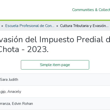
Communities & Collec
Escuela Profesional de Contabilidad
Cultura Tributaria y Evasión del Impuesto Predial de los Contribuyentes del distrito de Lajas, Chota - 2023.
Evasión del Impuesto Predial 
 Chota - 2023.
Simple item page
 Sara Judith
gip, Anacely
rranza, Edvin Rohan