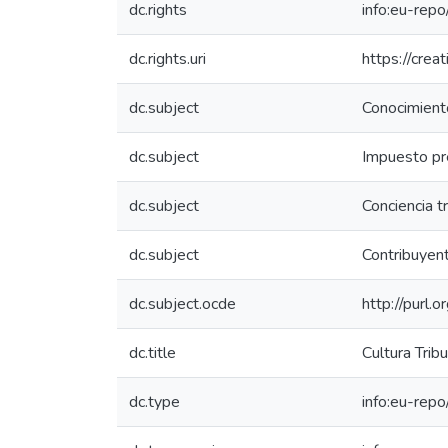
dc.rights
info:eu-rep
dc.rights.uri
https://crea
dc.subject
Conocimiento
dc.subject
Impuesto pr
dc.subject
Conciencia tr
dc.subject
Contribuyen
dc.subject.ocde
http://purl.
dc.title
Cultura Trib
dc.type
info:eu-rep