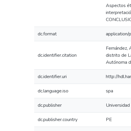
Aspectos ét
interpretaci
CONCLUSIO
dc.format
application/
Fernández, A
dc.identifier.citation
distrito de 
Autónoma de
dc.identifier.uri
http://hdl.
dc.language.iso
spa
dc.publisher
Universidad
dc.publisher.country
PE