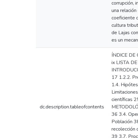
corrupción, 
una relación
coeficiente 
cultura tribu
de Lajas con
es un mecani
ÍNDICE DE 
ix LISTA D
INTRODUCCIÓ
17 1.2.2. Pr
1.4. Hipótes
Limitacione
científicas
dc.description.tableofcontents
METODOLÓGIC
36 3.4. Oper
Población 38
recolección 
39 3.7. Proc