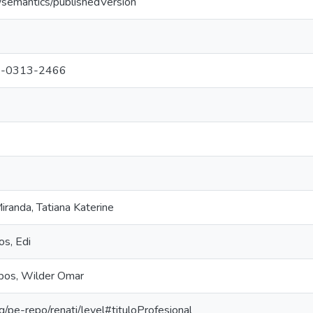
o/semantics/publishedVersion
-0313-2466
randa, Tatiana Katerine
s, Edi
pos, Wilder Omar
org/pe-repo/renati/level#tituloProfesional