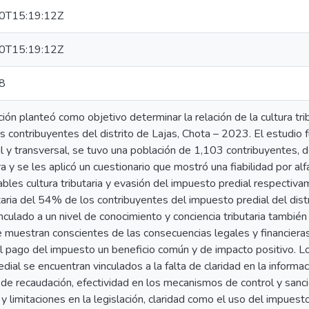
0T15:19:12Z
0T15:19:12Z
8
ción planteó como objetivo determinar la relación de la cultura tr
os contribuyentes del distrito de Lajas, Chota – 2023. El estudio f
 y transversal, se tuvo una población de 1,103 contribuyentes, d
a y se les aplicó un cuestionario que mostró una fiabilidad por 
iables cultura tributaria y evasión del impuesto predial respectiv
utaria del 54% de los contribuyentes del impuesto predial del dis
nculado a un nivel de conocimiento y conciencia tributaria tambié
 muestran conscientes de las consecuencias legales y financiera
l pago del impuesto un beneficio común y de impacto positivo. Lo
dial se encuentran vinculados a la falta de claridad en la informa
de recaudación, efectividad en los mecanismos de control y sanció
y limitaciones en la legislación, claridad como el uso del impuest