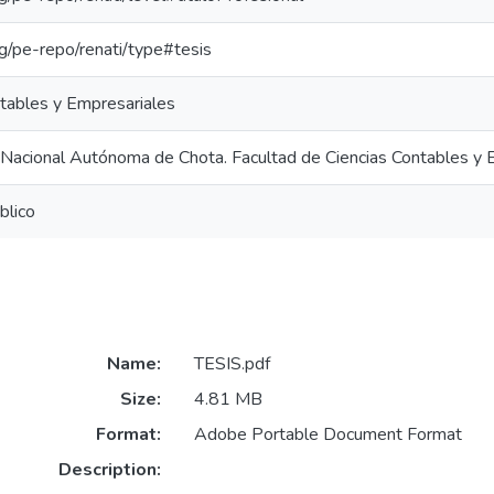
org/pe-repo/renati/type#tesis
ntables y Empresariales
 Nacional Autónoma de Chota. Facultad de Ciencias Contables y 
blico
Name:
TESIS.pdf
Size:
4.81 MB
Format:
Adobe Portable Document Format
Description: