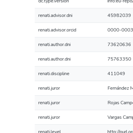
dc.type.version
info:eu-rep
renati.advisor.dni
45982039
renati.advisor.orcid
0000-0003
renati.author.dni
73620636
renati.author.dni
75763350
renati.discipline
411049
renati.juror
Fernández Mi
renati.juror
Rojas Campo
renati.juror
Vargas Cam
renati.level
http://purl.