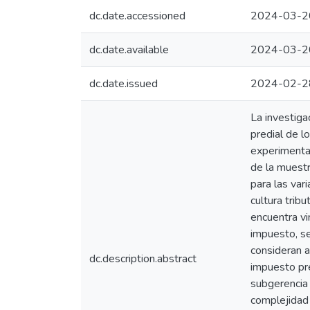
dc.date.accessioned
2024-03-2
dc.date.available
2024-03-2
dc.date.issued
2024-02-2
La investiga
predial de l
experimental
de la muestr
para las var
cultura trib
encuentra vi
impuesto, se
consideran a
dc.description.abstract
impuesto pre
subgerencia 
complejidad 