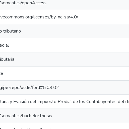
o/semantics/openAccess
tivecommons.org/licenses/by-nc-sa/4.0/
 tributario
edial
ibutaria
te
org/pe-repo/ocde/ford#5.09.02
utaria y Evasión del Impuesto Predial de los Contribuyentes del di
o/semantics/bachelorThesis