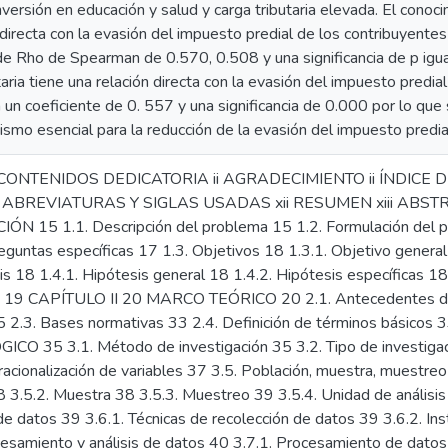
inversión en educación y salud y carga tributaria elevada. El cono
 directa con la evasión del impuesto predial de los contribuyentes 
de Rho de Spearman de 0.570, 0.508 y una significancia de p igua
taria tiene una relación directa con la evasión del impuesto predia
 un coeficiente de 0. 557 y una significancia de 0.000 por lo que s
smo esencial para la reducción de la evasión del impuesto predia
CONTENIDOS DEDICATORIA ii AGRADECIMIENTO ii ÍNDICE D
E ABREVIATURAS Y SIGLAS USADAS xii RESUMEN xiii ABSTR
N 15 1.1. Descripción del problema 15 1.2. Formulación del p
eguntas específicas 17 1.3. Objetivos 18 1.3.1. Objetivo general
is 18 1.4.1. Hipótesis general 18 1.4.2. Hipótesis específicas 18 
s 19 CAPÍTULO II 20 MARCO TEÓRICO 20 2.1. Antecedentes del
 25 2.3. Bases normativas 33 2.4. Definición de términos básic
O 35 3.1. Método de investigación 35 3.2. Tipo de investigaci
acionalización de variables 37 3.5. Población, muestra, muestreo 
 3.5.2. Muestra 38 3.5.3. Muestreo 39 3.5.4. Unidad de análisis
de datos 39 3.6.1. Técnicas de recolección de datos 39 3.6.2. I
esamiento y análisis de datos 40 3.7.1. Procesamiento de datos 