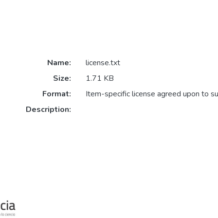
Name:
license.txt
Size:
1.71 KB
Format:
Item-specific license agreed upon to s
Description: