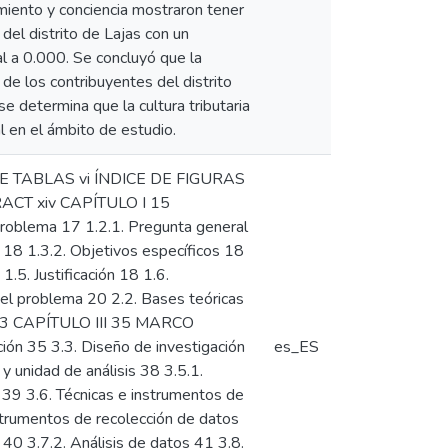
cimiento y conciencia mostraron tener
del distrito de Lajas con un
l a 0.000. Se concluyó que la
l de los contribuyentes del distrito
e determina que la cultura tributaria
l en el ámbito de estudio.
E TABLAS vi ÍNDICE DE FIGURAS
ACT xiv CAPÍTULO I 15
roblema 17 1.2.1. Pregunta general
 18 1.3.2. Objetivos específicos 18
1.5. Justificación 18 1.6.
 problema 20 2.2. Bases teóricas
os 33 CAPÍTULO III 35 MARCO
ón 35 3.3. Diseño de investigación
es_ES
y unidad de análisis 38 3.5.1.
 39 3.6. Técnicas e instrumentos de
nstrumentos de recolección de datos
40 3.7.2. Análisis de datos 41 3.8.