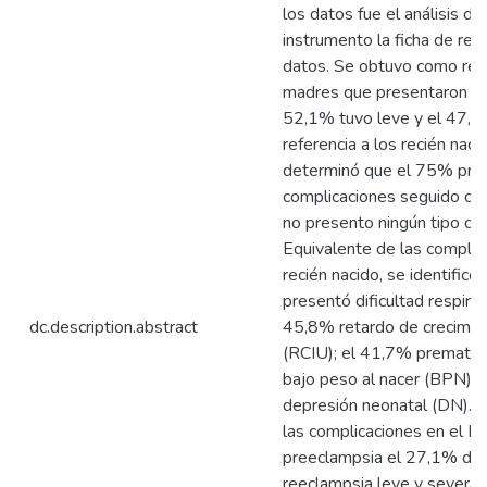
los datos fue el análisis d
instrumento la ficha de rec
datos. Se obtuvo como res
madres que presentaron pr
52,1% tuvo leve y el 47,9
referencia a los recién naci
determinó que el 75% pre
complicaciones seguido d
no presento ningún tipo de
Equivalente de las complic
recién nacido, se identific
presentó dificultad respirat
dc.description.abstract
45,8% retardo de crecimien
(RCIU); el 41,7% prematur
bajo peso al nacer (BPN) 
depresión neonatal (DN). C
las complicaciones en el R
preeclampsia el 27,1% de
reeclampsia leve y severa t