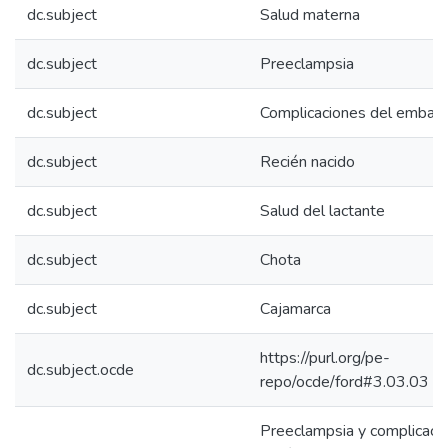
dc.subject
Salud materna
dc.subject
Preeclampsia
dc.subject
Complicaciones del embar
dc.subject
Recién nacido
dc.subject
Salud del lactante
dc.subject
Chota
dc.subject
Cajamarca
https://purl.org/pe-
dc.subject.ocde
repo/ocde/ford#3.03.03
Preeclampsia y complicacio