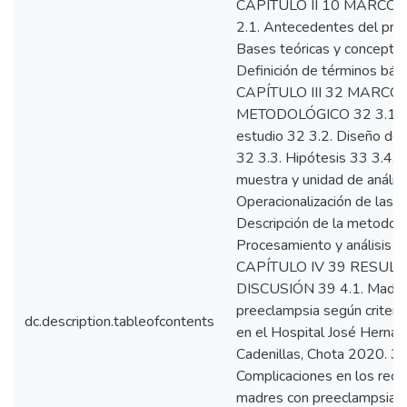
CAPÍTULO II 10 MARCO 
2.1. Antecedentes del pro
Bases teóricas y conceptua
Definición de términos bás
CAPÍTULO III 32 MARCO
METODOLÓGICO 32 3.1. 
estudio 32 3.2. Diseño de i
32 3.3. Hipótesis 33 3.4. P
muestra y unidad de análisi
Operacionalización de las v
Descripción de la metodolo
Procesamiento y análisis 
CAPÍTULO IV 39 RESUL
DISCUSIÓN 39 4.1. Madre
preeclampsia según criteri
dc.description.tableofcontents
en el Hospital José Hernán
Cadenillas, Chota 2020. 39
Complicaciones en los reci
madres con preeclampsia a