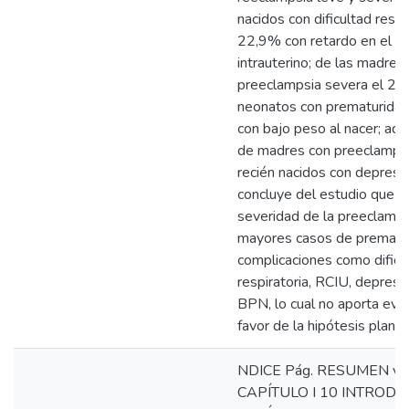
nacidos con dificultad respir
22,9% con retardo en el cr
intrauterino; de las madres
preeclampsia severa el 27
neonatos con prematuridad
con bajo peso al nacer; a
de madres con preeclampsi
recién nacidos con depresi
concluye del estudio que a
severidad de la preeclamps
mayores casos de prematur
complicaciones como dificu
respiratoria, RCIU, depresi
BPN, lo cual no aporta evi
favor de la hipótesis plant
NDICE Pág. RESUMEN vii
CAPÍTULO I 10 INTRODU