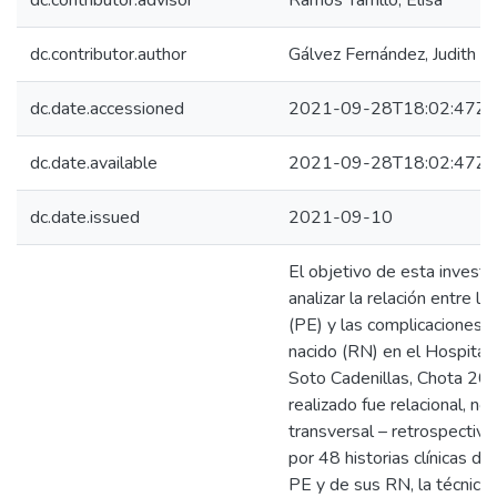
dc.contributor.advisor
Ramos Tarrillo, Elisa
dc.contributor.author
Gálvez Fernández, Judith E
dc.date.accessioned
2021-09-28T18:02:47Z
dc.date.available
2021-09-28T18:02:47Z
dc.date.issued
2021-09-10
El objetivo de esta investi
analizar la relación entre l
(PE) y las complicaciones e
nacido (RN) en el Hospital
Soto Cadenillas, Chota 202
realizado fue relacional, no
transversal – retrospectivo
por 48 historias clínicas d
PE y de sus RN, la técnica 