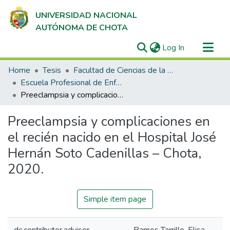
UNIVERSIDAD NACIONAL
AUTÓNOMA DE CHOTA
(current)
Log In
Communities & Collections
Home
Tesis
Facultad de Ciencias de la Salud
All of DSpace
Escuela Profesional de Enfermería
Preeclampsia y complicaciones en el recién nacido en el Hospital José Hernán Soto Cadenillas – Chota, 2020.
Statistics
Preeclampsia y complicaciones en
el recién nacido en el Hospital José
Hernán Soto Cadenillas – Chota,
2020.
Simple item page