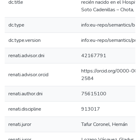
dc.title
recién nacido en el Hospit
Soto Cadenillas – Chota, 2
dc.type
info:eu-repo/semantics/bac
dc.type.version
info:eu-repo/semantics/pub
renati.advisor.dni
42167791
https://orcid.org/0000-0
renati.advisor.orcid
2584
renati.author.dni
75615100
renati.discipline
913017
renati.juror
Tafur Coronel, Hernán
renati.juror
Lozano Vásquez, Gladys Cr