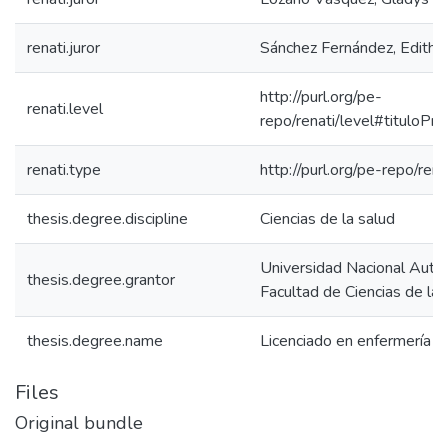
renati.juror
Sánchez Fernández, Edith d
http://purl.org/pe-
renati.level
repo/renati/level#tituloPro
renati.type
http://purl.org/pe-repo/ren
thesis.degree.discipline
Ciencias de la salud
Universidad Nacional Autó
thesis.degree.grantor
Facultad de Ciencias de la 
thesis.degree.name
Licenciado en enfermería
Files
Original bundle