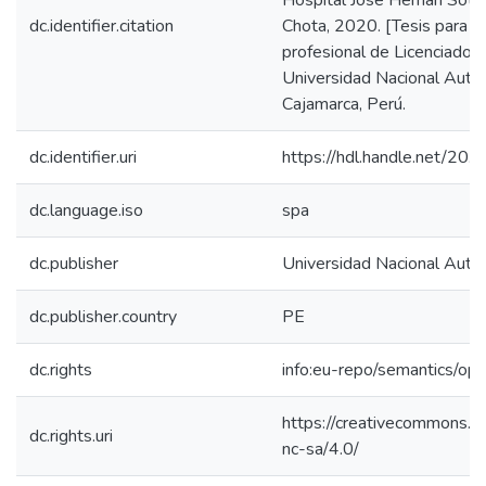
Hospital José Hernán Soto 
dc.identifier.citation
Chota, 2020. [Tesis para op
profesional de Licenciado e
Universidad Nacional Autó
Cajamarca, Perú.
dc.identifier.uri
https://hdl.handle.net/20
dc.language.iso
spa
dc.publisher
Universidad Nacional Aut
dc.publisher.country
PE
dc.rights
info:eu-repo/semantics/op
https://creativecommons.or
dc.rights.uri
nc-sa/4.0/