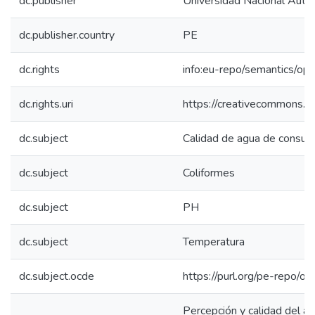
dc.publisher
Universidad Nacional Aut
dc.publisher.country
PE
dc.rights
info:eu-repo/semantics/op
dc.rights.uri
https://creativecommons.or
dc.subject
Calidad de agua de consu
dc.subject
Coliformes
dc.subject
PH
dc.subject
Temperatura
dc.subject.ocde
https://purl.org/pe-repo/o
Percepción y calidad del a