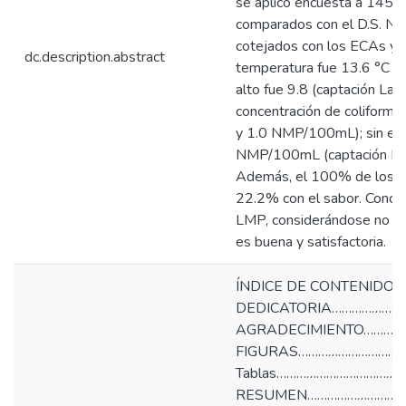
se aplicó encuesta a 145 u
comparados con el D.S. N°
cotejados con los ECAs y 
dc.description.abstract
temperatura fue 13.6 °C (r
alto fue 9.8 (captación La 
concentración de coliform
y 1.0 NMP/100mL); sin emb
NMP/100mL (captación El V
Además, el 100% de los usu
22.2% con el sabor. Conclu
LMP, considerándose no ap
es buena y satisfactoria.
ÍNDICE DE CONTENIDOS
DEDICATORIA…………………
AGRADECIMIENTO…………
FIGURAS…………………………
Tablas……………………………………
RESUMEN…………………………