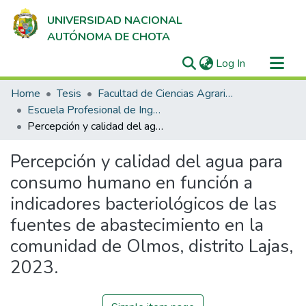
UNIVERSIDAD NACIONAL
AUTÓNOMA DE CHOTA
(current)
Log In
Communities & Collections
Home
Tesis
Facultad de Ciencias Agrarias
All of DSpace
Escuela Profesional de Ingeniería Forestal y Ambiental
Percepción y calidad del agua para consumo humano en función a indicadores bacteriológicos de las fuentes de abastecimiento en la comunidad de Olmos, distrito Lajas, 2023.
Statistics
Percepción y calidad del agua para
consumo humano en función a
indicadores bacteriológicos de las
fuentes de abastecimiento en la
comunidad de Olmos, distrito Lajas,
2023.