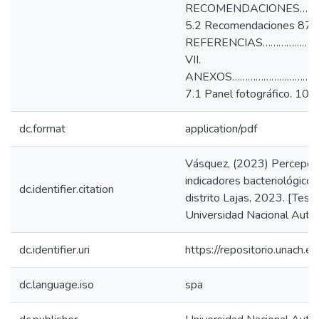
RECOMENDACIONES…………
5.2 Recomendaciones 87 V
REFERENCIAS………………
VII.
ANEXOS……………………………
7.1 Panel fotográfico. 102
dc.format
application/pdf
Vásquez, (2023) Percepció
indicadores bacteriológico
dc.identifier.citation
distrito Lajas, 2023. [Tesis
Universidad Nacional Autó
dc.identifier.uri
https://repositorio.unach
dc.language.iso
spa