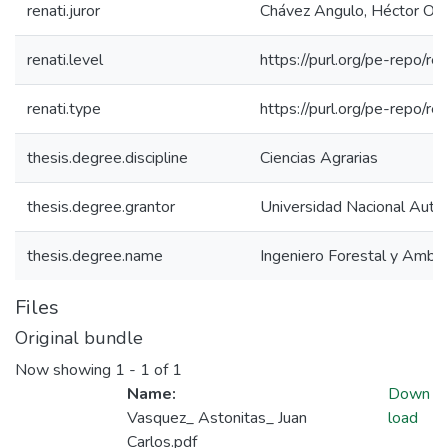
renati.juror
Chávez Angulo, Héctor Orl
renati.level
https://purl.org/pe-repo/ren
renati.type
https://purl.org/pe-repo/re
thesis.degree.discipline
Ciencias Agrarias
thesis.degree.grantor
Universidad Nacional Autón
thesis.degree.name
Ingeniero Forestal y Ambie
Files
Original bundle
Now showing
1 - 1 of 1
Name:
Down
Vasquez_ Astonitas_ Juan
load
Carlos.pdf