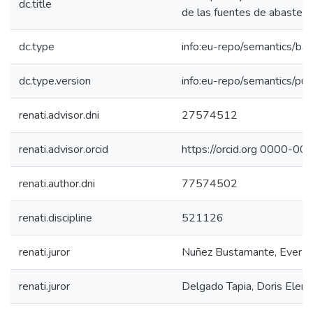
dc.title
de las fuentes de abasteci
dc.type
info:eu-repo/semantics/bac
dc.type.version
info:eu-repo/semantics/pub
renati.advisor.dni
27574512
renati.advisor.orcid
https://orcid.org 0000-
renati.author.dni
77574502
renati.discipline
521126
renati.juror
Nuñez Bustamante, Ever
renati.juror
Delgado Tapia, Doris Elena