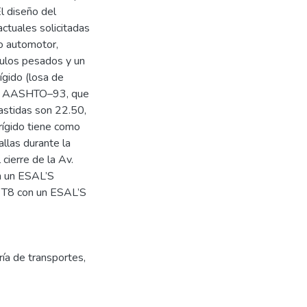
l diseño del
actuales solicitadas
to automotor,
ulos pesados y un
ígido (losa de
gía AASHTO–93, que
astidas son 22.50,
rígido tiene como
allas durante la
 cierre de la Av.
on un ESAL’S
o T8 con un ESAL’S
ría de transportes
,