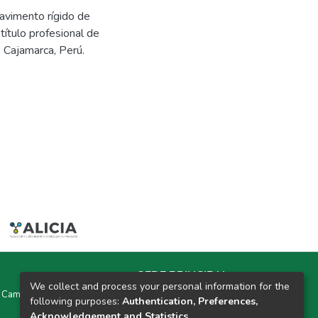
pavimento rígido de
título profesional de
 Cajamarca, Perú.
SEDE PRINCIPAL
We collect and process your personal information for the
y Campus Universitarios Colpa Matara y Colpa Huacariz
following purposes:
Authentication, Preferences,
Acknowledgement and Statistics
.