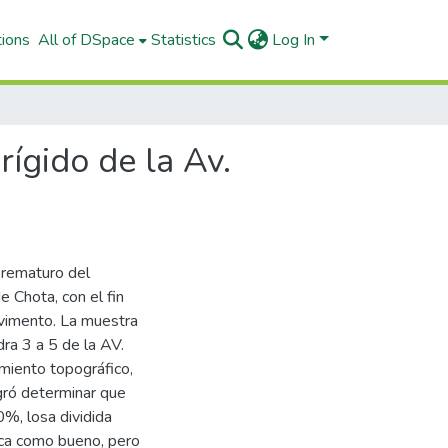
tions
All of DSpace
Statistics
Log In
ígido de la Av.
prematuro del
e Chota, con el fin
pavimento. La muestra
ra 3 a 5 de la AV.
amiento topográfico,
gró determinar que
0%, losa dividida
fica como bueno, pero