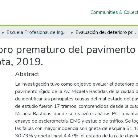
Communities & Collec
Escuela Profesional de Ingeniería Civil
Evaluación del deterioro prematuro del pavimento rígido de la Av. Micaela Bastidas, Chota, 2019.
oro prematuro del pavimento r
ta, 2019.
Abstract
La investigación tuvo como objetivo evaluar el deterioro 
pavimento rígido de la Av. Micaela Bastidas de la ciudad d
de identificar las principales causas del mal estado del 
de estudio fueron 17 tramos, comprendidos desde la cuad
Micaela Bastidas, donde se realizó el análisis PCI, levant
ensayo de esclerometría, EMS y estudio de tráfico. Se lo
las fallas con mayor incidencia son grieta de esquina 51.4
30.73% y grieta lineal 4.47%; el estado de la calle clasi