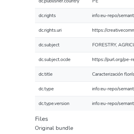
dc.publisher.country
PE
dc.rights
info:eu-repo/seman
dc.rights.uri
https://creativecom
dc.subject
FORESTRY, AGRICU
dc.subject.ocde
https://purl.org/pe
dc.title
Caracterización flor
dc.type
info:eu-repo/semanti
dc.type.version
info:eu-repo/semant
Files
Original bundle