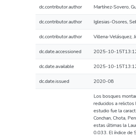
dc.contributor.author
Martínez-Sovero, G
dc.contributor.author
Iglesias-Osores, Se
dc.contributor.author
Villena-Velásquez, Ji
dc.date.accessioned
2025-10-15T13:1
dc.date.available
2025-10-15T13:1
dc.date.issued
2020-08
Los bosques montan
reducidos a relictos
estudio fue la carac
Conchan, Chota, Per
estas últimas la La
0.033. El índice de 