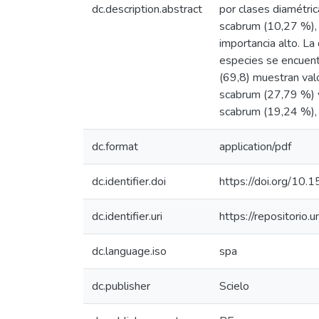
dc.description.abstract
por clases diamétri
scabrum (10,27 %), 
importancia alto. La
especies se encuent
(69,8) muestran val
scabrum (27,79 %) y
scabrum (19,24 %), 
dc.format
application/pdf
dc.identifier.doi
https://doi.org/10
dc.identifier.uri
https://repositori
dc.language.iso
spa
dc.publisher
Scielo