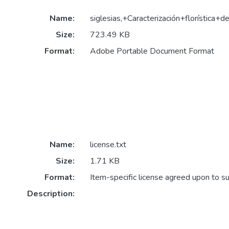
Name:
siglesias,+Caracterización+florísti
Size:
723.49 KB
Format:
Adobe Portable Document Format
Name:
license.txt
Size:
1.71 KB
Format:
Item-specific license agreed upon to s
Description: