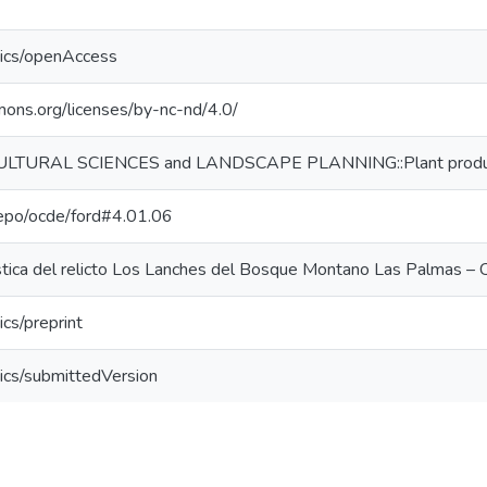
tics/openAccess
mons.org/licenses/by-nc-nd/4.0/
LTURAL SCIENCES and LANDSCAPE PLANNING::Plant produc
-repo/ocde/ford#4.01.06
ística del relicto Los Lanches del Bosque Montano Las Palmas – C
cs/preprint
ics/submittedVersion