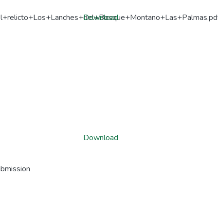
ca+del+relicto+Los+Lanches+del+Bosque+Montano+Las+Palmas.pd
Download
Download
ubmission