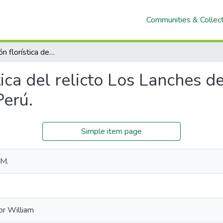
Communities & Collec
Caracterización florística del relicto Los Lanches del Bosque Montano Las Palmas – Chota, Perú.
stica del relicto Los Lanches
Perú.
Simple item page
 M.
or William