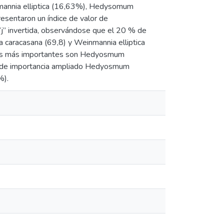
inmannia elliptica (16,63%), Hedysomum
esentaron un índice de valor de
e “j” invertida, observándose que el 20 % de
 caracasana (69,8) y Weinmannia elliptica
ecies más importantes son Hedyosmum
or de importancia ampliado Hedyosmum
%).