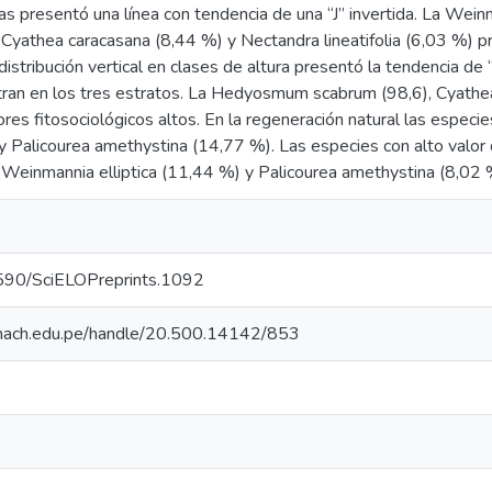
cas presentó una línea con tendencia de una “J” invertida. La We
Cyathea caracasana (8,44 %) y Nectandra lineatifolia (6,03 %) pr
 distribución vertical en clases de altura presentó la tendencia d
ran en los tres estratos. La Hedyosmum scabrum (98,6), Cyathea
ores fitosociológicos altos. En la regeneración natural las esp
 Palicourea amethystina (14,77 %). Las especies con alto val
Weinmannia elliptica (11,44 %) y Palicourea amethystina (8,02 
.1590/SciELOPreprints.1092
o.unach.edu.pe/handle/20.500.14142/853