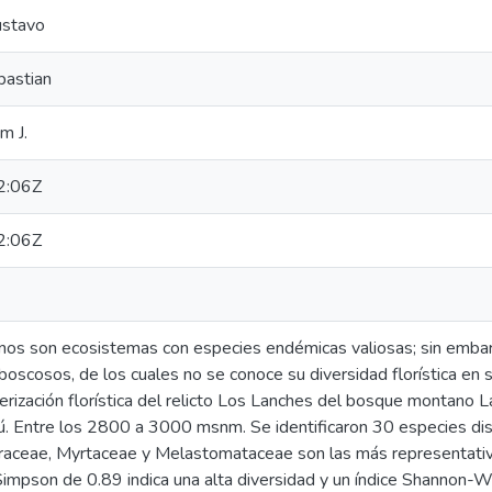
ustavo
bastian
m J.
2:06Z
2:06Z
os son ecosistemas con especies endémicas valiosas; sin embar
 boscosos, de los cuales no se conoce su diversidad florística en 
terización florística del relicto Los Lanches del bosque montano L
ú. Entre los 2800 a 3000 msnm. Se identificaron 30 especies dis
uraceae, Myrtaceae y Melastomataceae son las más representativ
Simpson de 0.89 indica una alta diversidad y un índice Shannon-Wi