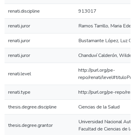
renati.discipline
913017
renati.juror
Ramos Tarrillo, Maria Edel
renati.juror
Bustamante López, Luz Gui
renati.juror
Chanduví Calderón, Wilder 
http://purl.org/pe-
renati.level
repo/renati/level#tituloPro
renati.type
http://purl.org/pe-repo/ren
thesis.degree.discipline
Ciencias de la Salud
Universidad Nacional Autó
thesis.degree.grantor
Facultad de Ciencias de la 