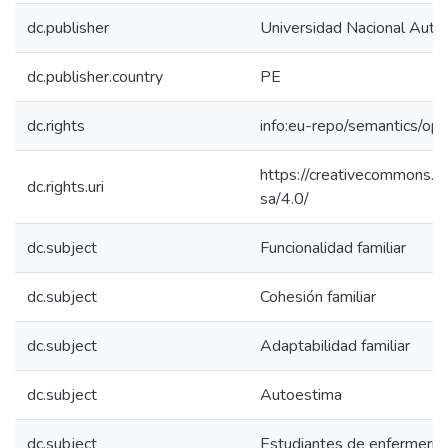
dc.publisher
Universidad Nacional Aut
dc.publisher.country
PE
dc.rights
info:eu-repo/semantics/op
https://creativecommons.or
dc.rights.uri
sa/4.0/
dc.subject
Funcionalidad familiar
dc.subject
Cohesión familiar
dc.subject
Adaptabilidad familiar
dc.subject
Autoestima
dc.subject
Estudiantes de enfermería