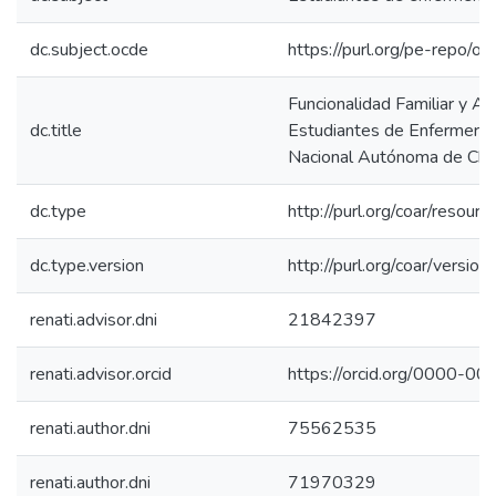
dc.subject.ocde
https://purl.org/pe-repo/o
Funcionalidad Familiar y A
dc.title
Estudiantes de Enfermería 
Nacional Autónoma de Cho
dc.type
http://purl.org/coar/resour
dc.type.version
http://purl.org/coar/vers
renati.advisor.dni
21842397
renati.advisor.orcid
https://orcid.org/0000-
renati.author.dni
75562535
renati.author.dni
71970329