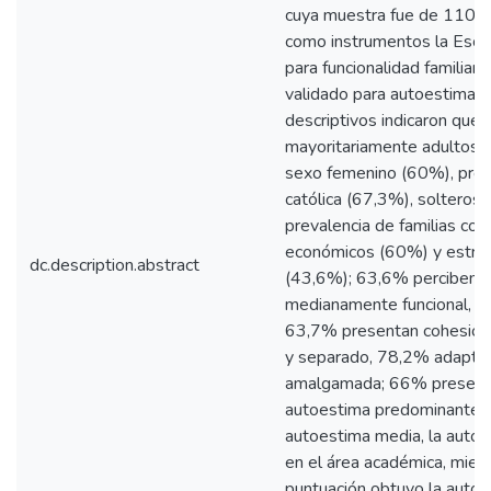
cuya muestra fue de 110 es
como instrumentos la Esca
para funcionalidad familiar 
validado para autoestima. 
descriptivos indicaron que 
mayoritariamente adultos 
sexo femenino (60%), pr
católica (67,3%), solteros 
prevalencia de familias con
económicos (60%) y estru
dc.description.abstract
(43,6%); 63,6% perciben s
medianamente funcional, 7
63,7% presentan cohesión 
y separado, 78,2% adaptab
amalgamada; 66% presenta
autoestima predominantem
autoestima media, la auto
en el área académica, mien
puntuación obtuvo la autoes