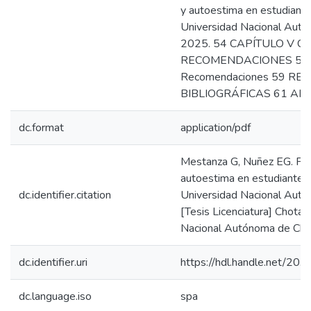
y autoestima en estudiante
Universidad Nacional Aut
2025. 54 CAPÍTULO V C
RECOMENDACIONES 5.1. C
Recomendaciones 59 RE
BIBLIOGRÁFICAS 61 AN
dc.format
application/pdf
Mestanza G, Nuñez EG. Func
autoestima en estudiantes 
dc.identifier.citation
Universidad Nacional Aut
[Tesis Licenciatura] Chota,
Nacional Autónoma de Cho
dc.identifier.uri
https://hdl.handle.net/2
dc.language.iso
spa