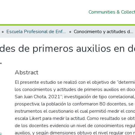
Communities & Collec
Escuela Profesional de Enfermería
Conocimiento y actitudes de primeros auxilios en docentes del colegio San Juan Chota, 2021.
des de primeros auxilios en d
.
Abstract
El presente estudio se realizó con el objetivo de “determin
los conocimientos y actitudes de primeros auxilios en doc
San Juan Chota, 2021”; investigación de tipo correlacional,
prospectiva; la población lo conformaron 80 docentes, se 
instrumentos el cuestionario el cual permitió medir el con
escala Likert para medir la actitud. Como resultado se o
de los docentes evidencio un nivel de conocimientos regu
auxilios, y según dimensiones obtuvo el nivel regular con
S