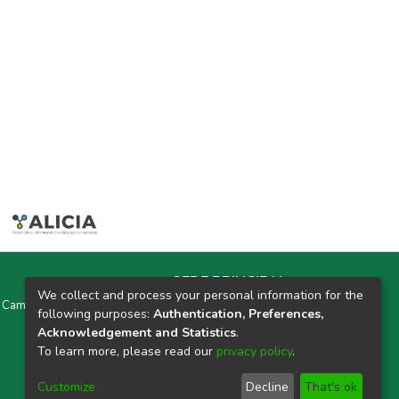
SEDE PRINCIPAL
We collect and process your personal information for the
y Campus Universitarios Colpa Matara y Colpa Huacariz
following purposes:
Authentication, Preferences,
Acknowledgement and Statistics
.
CORREO ELECTRÓNICO
To learn more, please read our
privacy policy
.
repositorio@unach.edu.pe
Customize
Decline
That's ok