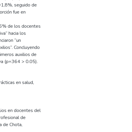
 91,8%, seguido de
rción fue en
3,6% de los docentes
va” hacia los
nciaron “un
xilios”. Concluyendo
rimeros auxilios de
iva (p=364 > 0.05).
rácticas en salud
,
lios en docentes del
rofesional de
a de Chota,