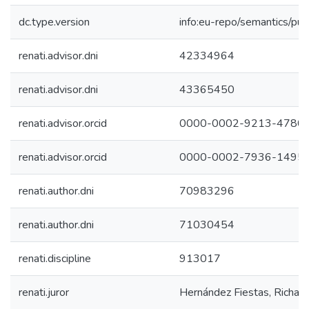
dc.type.version
info:eu-repo/semantics/pub
renati.advisor.dni
42334964
renati.advisor.dni
43365450
renati.advisor.orcid
0000-0002-9213-4780
renati.advisor.orcid
0000-0002-7936-1495
renati.author.dni
70983296
renati.author.dni
71030454
renati.discipline
913017
renati.juror
Hernández Fiestas, Richard