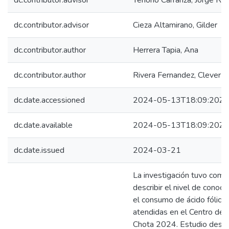
dc.contributor.advisor
Tenorio Carranza, Jorge Ro
dc.contributor.advisor
Cieza Altamirano, Gilder
dc.contributor.author
Herrera Tapia, Ana
dc.contributor.author
Rivera Fernandez, Clever E
dc.date.accessioned
2024-05-13T18:09:20Z
dc.date.available
2024-05-13T18:09:20Z
dc.date.issued
2024-03-21
La investigación tuvo como
describir el nivel de conoc
el consumo de ácido fólico
atendidas en el Centro de 
Chota 2024. Estudio descri