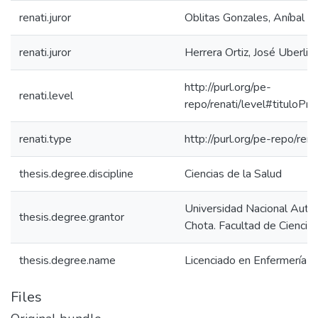
renati.juror
Oblitas Gonzales, Aníbal
renati.juror
Herrera Ortiz, José Uberli
http://purl.org/pe-
renati.level
repo/renati/level#tituloPro
renati.type
http://purl.org/pe-repo/ren
thesis.degree.discipline
Ciencias de la Salud
Universidad Nacional Aut
thesis.degree.grantor
Chota. Facultad de Ciencias
thesis.degree.name
Licenciado en Enfermería
Files