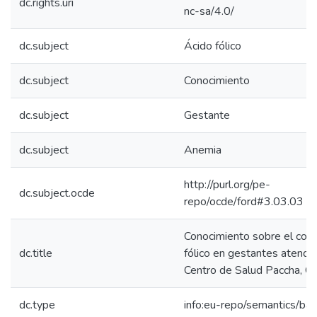
dc.rights.uri
nc-sa/4.0/
dc.subject
Ácido fólico
dc.subject
Conocimiento
dc.subject
Gestante
dc.subject
Anemia
http://purl.org/pe-
dc.subject.ocde
repo/ocde/ford#3.03.03
Conocimiento sobre el con
dc.title
fólico en gestantes atendid
Centro de Salud Paccha, C
dc.type
info:eu-repo/semantics/bac