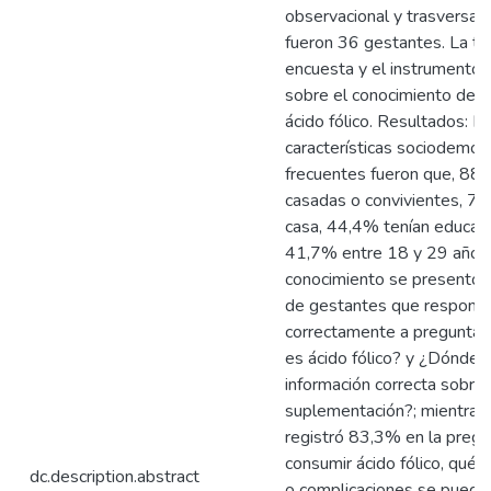
observacional y trasversal
fueron 36 gestantes. La té
encuesta y el instrumento 
sobre el conocimiento del
ácido fólico. Resultados: L
características sociodemog
frecuentes fueron que, 88
casadas o convivientes, 7
casa, 44,4% tenían educaci
41,7% entre 18 y 29 años.
conocimiento se presentó
de gestantes que respondi
correctamente a pregunta
es ácido fólico? y ¿Dónde 
información correcta sobre
suplementación?; mientras
registró 83,3% en la pregu
consumir ácido fólico, qué
dc.description.abstract
o complicaciones se puede 