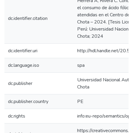
Herrera A, Rivera C. Conoc
el consumo de ácido fólico
atendidas en el Centro de 
dc.identifier.citation
Chota – 2024. [Tesis Licenc
Perú: Universidad Naciona
Chota; 2024
dc.identifier.uri
http://hdl.handle.net/20.
dc.language.iso
spa
Universidad Nacional Aut
dc.publisher
Chota
dc.publisher.country
PE
dc.rights
info:eu-repo/semantics/op
https://creativecommons.or