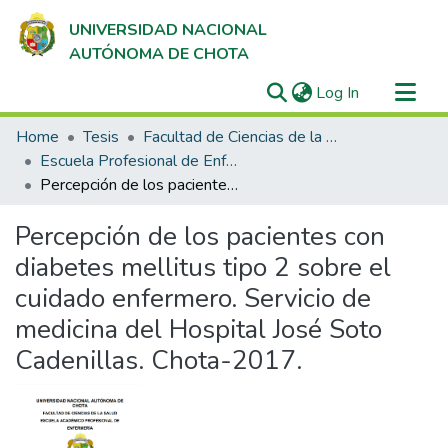
UNIVERSIDAD NACIONAL
AUTÓNOMA DE CHOTA
(current)
Log In
Communities & Collections
Home
Tesis
Facultad de Ciencias de la Salud
All of DSpace
Escuela Profesional de Enfermería
Percepción de los pacientes con diabetes mellitus tipo 2 sobre el cuidado enfermero. Servicio de medicina del Hospital José Soto Cadenillas. Chota-2017.
Statistics
Percepción de los pacientes con
diabetes mellitus tipo 2 sobre el
cuidado enfermero. Servicio de
medicina del Hospital José Soto
Cadenillas. Chota-2017.