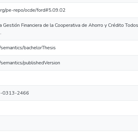
.org/pe-repo/ocde/ford#5.09.02
la Gestión Financiera de la Cooperativa de Ahorro y Crédito Todo
.
o/semantics/bachelorThesis
o/semantics/publishedVersion
-0313-2466