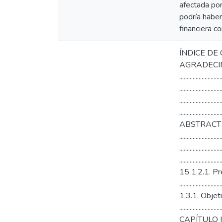
afectada po
podría haber
financiera 
ÍNDICE DE CONTENIDOS
AGRADECIMIENTO ....
......................
......................
..................
.........................
ABSTRACT .............
.......................
......................
.......................
15 1.2.1. Pregunta 
.........................
1.3.1. Objetivo gen
.........................
CAPÍTULO II .........