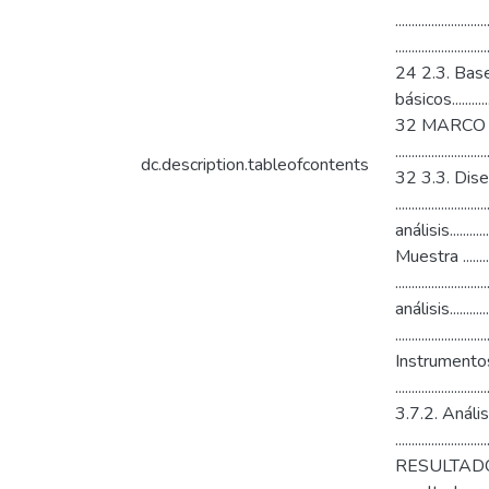
.....................
........................
24 2.3. Bases norma
básicos..................
32 MARCO METODOLÓ
........................
dc.description.tableofcontents
32 3.3. Diseño de 
...................
análisis...............
Muestra ..............
.......................
análisis...........
.....................
Instrumentos de 
.......................
3.7.2. Análisis de 
.........................
RESULTADOS Y DISCU