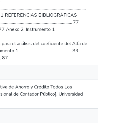
s
.....................................................................................
....................... 71 REFERENCIAS BIBLIOGRÁFICAS
............................................................................. 77
............... 77 Anexo 2. Instrumento 1
nexo 7. Base de datos para el análisis del coeficiente del Alfa de
................................................... 83
.... 87
rativa de Ahorro y Crédito Todos Los
sional de Contador Público]. Universidad