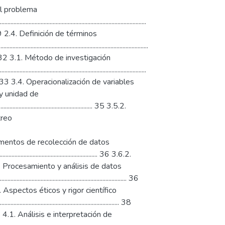
dentes del problema
..................................................................................
.............. 29 2.4. Definición de términos
......................................................................................
.............. 32 3.1. Método de investigación
....................................................................................
.................. 33 3.4. Operacionalización de variables
estreo y unidad de
........................................................... 35 3.5.2.
uestreo
. Técnicas e instrumentos de recolección de datos
....................................................... 36 3.6.2.
...... 36 3.7. Procesamiento y análisis de datos
....................................................................... 36
.......... 37 3.8. Aspectos éticos y rigor científico
.......................................................................... 38
........... 38 4.1. Análisis e interpretación de