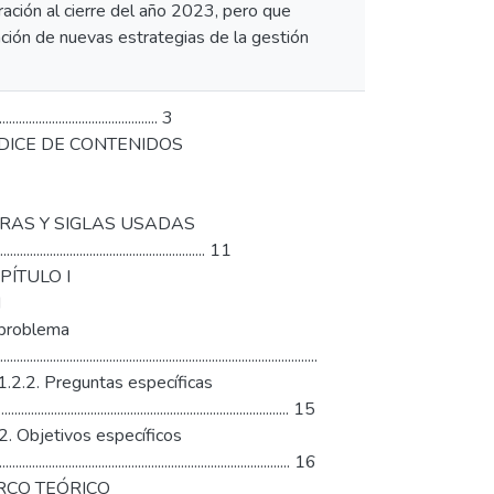
ción al cierre del año 2023, pero que
ción de nuevas estrategias de la gestión
................................... 3
.............. 4 ÍNDICE DE CONTENIDOS
 8 LISTA DE ABREVIATURAS Y SIGLAS USADAS
........................................................... 11
... 12 CAPÍTULO I
N
ción del problema
................................................................................
............ 15 1.2.2. Preguntas específicas
................................................................................... 15
....... 15 1.3.2. Objetivos específicos
................................................................................... 16
........ 17 MARCO TEÓRICO