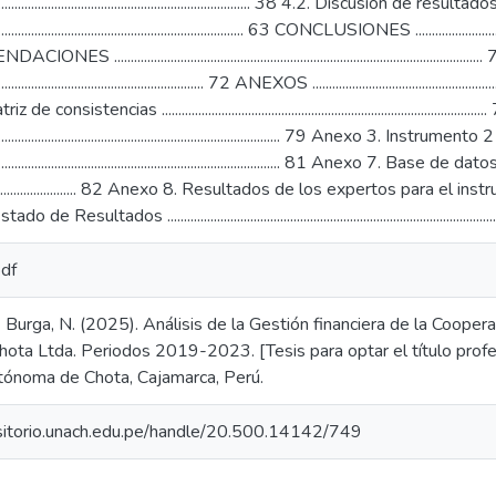
...................................................................... 38 4.2. Discusión de resultado
............................................................................. 63 CONCLUSIONES ....................................
S ........................................................................................
................................................................. 72 ANEXOS ...........................................................
 consistencias ...................................................................................
........................................................................................... 79 Anexo 3. Instrumento 2
.............................................................................................. 81 A
..................... 82 Anexo 8. Resultados de los expertos para el instrumento 1 .......
Resultados ................................................................................................
pdf
& Burga, N. (2025). Análisis de la Gestión financiera de la Coope
ota Ltda. Periodos 2019-2023. [Tesis para optar el título profe
tónoma de Chota, Cajamarca, Perú.
ositorio.unach.edu.pe/handle/20.500.14142/749