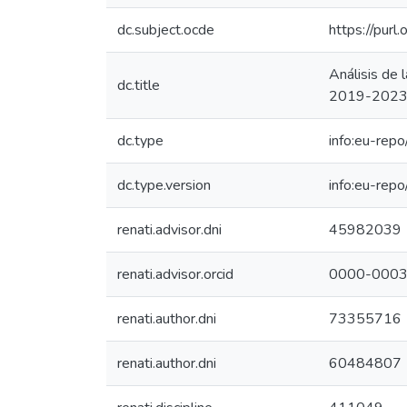
dc.subject.ocde
https://purl
Análisis de 
dc.title
2019-2023
dc.type
info:eu-rep
dc.type.version
info:eu-rep
renati.advisor.dni
45982039
renati.advisor.orcid
0000-0003
renati.author.dni
73355716
renati.author.dni
60484807