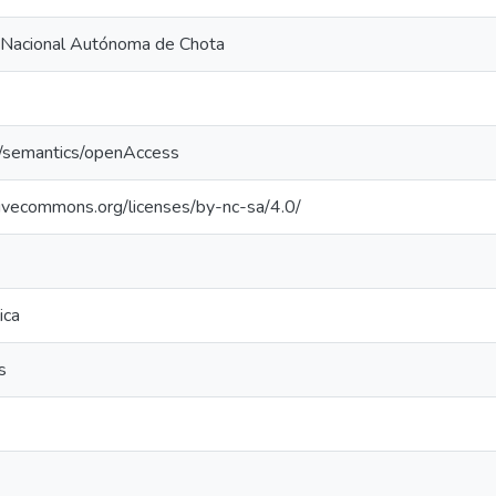
 Nacional Autónoma de Chota
o/semantics/openAccess
tivecommons.org/licenses/by-nc-sa/4.0/
ica
s