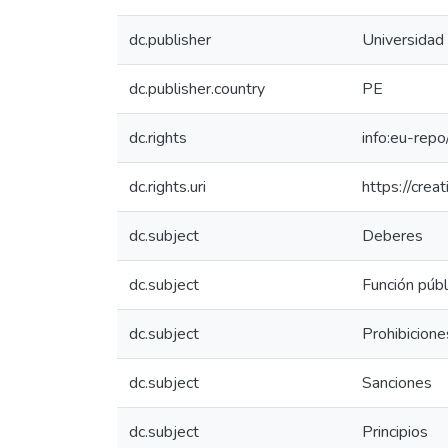
dc.publisher
Universidad
dc.publisher.country
PE
dc.rights
info:eu-rep
dc.rights.uri
https://crea
dc.subject
Deberes
dc.subject
Función públ
dc.subject
Prohibicione
dc.subject
Sanciones
dc.subject
Principios