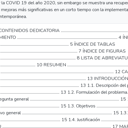
r la COVID 19 del año 2020, sin embargo se muestra una recupera
 mejoras más significativas en un corto tiempo con la implementa
contemporánea.
 DEDICATORIA ...........................................................................................
...................................................................................................
....................................................................................... 5 ÍNDICE DE TABLAS
................................................................................................. 7 ÍNDICE DE FIGURAS
...................................................................................................
............................................. 10 RESUMEN ..........................................................................
....................................................................................................................
.......................................................................................................... 13 INTRODUCCIÓ
................................................................................................... 13 1.1. Descrip
........................................................................... 13 1.2. Formulación del problema.................
general ............................................................................................
......................................................................... 15 1.3. Objetivos .........................................
eral ..................................................................................................
.......................................................................... 15 1.4. Justificación ....................................
..............................................................................................................