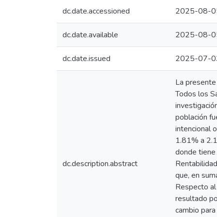
dc.date.accessioned
2025-08-0
dc.date.available
2025-08-0
dc.date.issued
2025-07-0
La presente 
Todos los S
investigació
población fu
intencional 
1.81% a 2.1%
donde tiene 
dc.description.abstract
Rentabilida
que, en suma
Respecto al 
resultado p
cambio para 