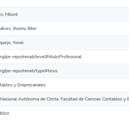
z, Milord
lvez, Jhonny Biler
uejo, Yonel
.org/pe-repo/renati/level#tituloProfesional
.org/pe-repo/renati/type#tesis
ntables y Empresariales
 Nacional Autónoma de Chota. Facultad de Ciencias Contables y 
blico