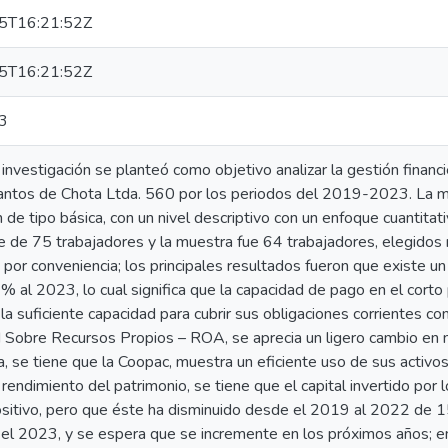
5T16:21:52Z
5T16:21:52Z
3
investigación se planteó como objetivo analizar la gestión financ
antos de Chota Ltda. 560 por los periodos del 2019-2023. La 
n de tipo básica, con un nivel descriptivo con un enfoque cuantitat
e de 75 trabajadores y la muestra fue 64 trabajadores, elegidos
o por conveniencia; los principales resultados fueron que existe 
 al 2023, lo cual significa que la capacidad de pago en el corto
la suficiente capacidad para cubrir sus obligaciones corrientes con
d Sobre Recursos Propios – ROA, se aprecia un ligero cambio e
, se tiene que la Coopac, muestra un eficiente uso de sus activo
rendimiento del patrimonio, se tiene que el capital invertido por 
ositivo, pero que éste ha disminuido desde el 2019 al 2022 de 
el 2023, y se espera que se incremente en los próximos años; en c