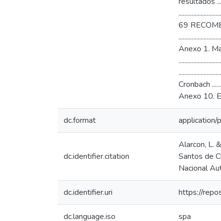
resultados ........
.........................
69 RECOMENDACIONE
.........................
Anexo 1. Matriz de
......................
...................
Cronbach ........
Anexo 10. Estado de 
dc.format
application/
Alarcon, L. 
dc.identifier.citation
Santos de Ch
Nacional Au
dc.identifier.uri
https://rep
dc.language.iso
spa