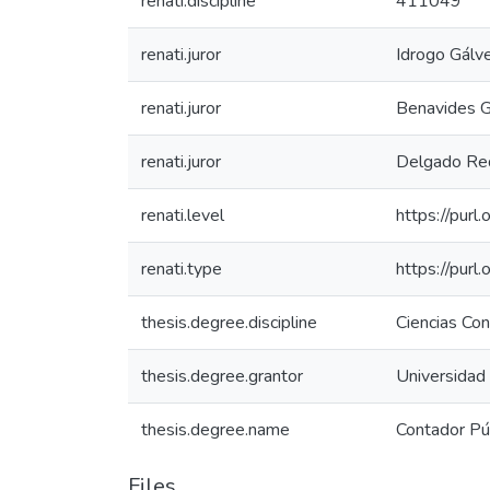
renati.discipline
411049
renati.juror
Idrogo Gálve
renati.juror
Benavides Gá
renati.juror
Delgado Req
renati.level
https://purl
renati.type
https://purl
thesis.degree.discipline
Ciencias Co
thesis.degree.grantor
Universidad
thesis.degree.name
Contador Pú
Files