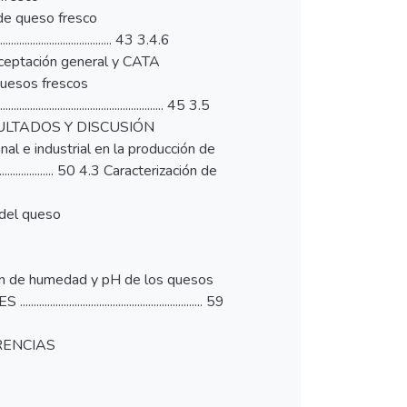
imiento de queso fresco
.......................................... 43 3.4.6
.. 43 3.4.7 Aceptación general y CATA
 de los quesos frescos
................................................ 45 3.5
....... 46 IV. RESULTADOS Y DISCUSIÓN
de cuajo artesanal e industrial en la producción de
............................. 50 4.3 Caracterización de
dimiento del queso
4.3.5 Determinación de humedad y pH de los quesos
............................................. 59
VI. REFERENCIAS