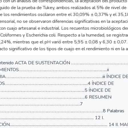
o con un análisis de correspondencias, la aceptación del producto
do de la prueba de Tukey, ambos realizados al 5% de nivel de si
ue los rendimientos oscilaron entre el 30,09% ± 0,37% y el 35,
ensorial, no se observaron diferencias significativas en la acepta
on cuajo artesanal e industrial. Los recuentos microbiológicos de
Coliformes y Escherichia coli. Respecto a la humedad, se regis
24%, mientras que el pH varió entre 5,95 ± 0,08 y 6,30 ± 0,07.
cto significativo de los tipos de cuajo en el rendimiento ni en la 
 contenido ACTA DE SUSTENTACIÓN ………………………………………………
MIENTOS…………………………………………………………………….…...ii
IA……………………………………………………………………………...…iii ÍNDICE D
S………………………………………………………………….....4 ÍNDICE DE
…………………………………………………………………..…..5 ÍNDICE DE
…………………………………………………………………….….6 RESUMEN
………………………………………………………………….7
………………………………………………………………………………………8 Palabras
......................................................................................................... 12 I.
........................................................................................................