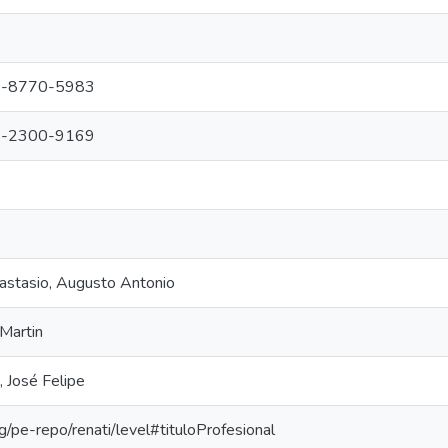
-8770-5983
-2300-9169
stasio, Augusto Antonio
 Martin
, José Felipe
org/pe-repo/renati/level#tituloProfesional