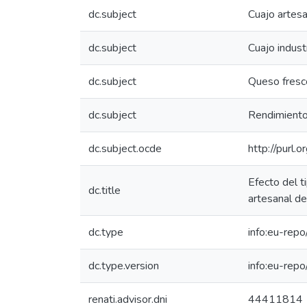
dc.subject
Cuajo artesa
dc.subject
Cuajo industr
dc.subject
Queso fresc
dc.subject
Rendimient
dc.subject.ocde
http://purl.
Efecto del t
dc.title
artesanal de
dc.type
info:eu-rep
dc.type.version
info:eu-rep
renati.advisor.dni
44411814