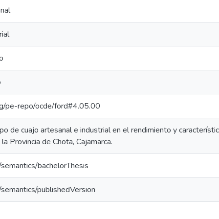
nal
ial
o
o
org/pe-repo/ocde/ford#4.05.00
ipo de cuajo artesanal e industrial en el rendimiento y característ
 la Provincia de Chota, Cajamarca.
o/semantics/bachelorThesis
o/semantics/publishedVersion