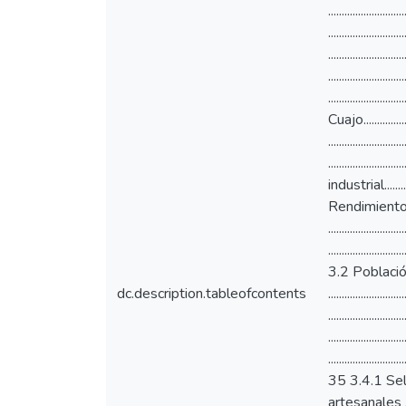
.......................
.......................
........................
........................
..........................
Cuajo.................
......................
........................
industrial..............
Rendimiento..........
....................
.........................
3.2 Población y mues
dc.description.tableofcontents
........................
.......................
.....................
......................
35 3.4.1 Selección
artesanales ......