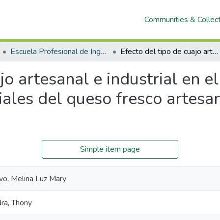
Communities & Collec
Escuela Profesional de Ingeniería Agroindustrial
Efecto del tipo de cuajo artesanal e industrial en el rendimiento y características sensoriales del queso fresco artesanal de la Provincia de Chota, Cajamarca.
jo artesanal e industrial en e
iales del queso fresco artesa
Simple item page
vo, Melina Luz Mary
ra, Thony