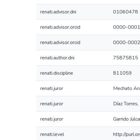
renati.advisor.dni
01060478
renati.advisor.orcid
0000-0001
renati.advisor.orcid
0000-0002
renati.author.dni
75875815
renati.discipline
811059
renati.juror
Mechato Ana
renati.juror
Díaz Torres,
renati.juror
Garrido Julca
renati.level
http://purl.