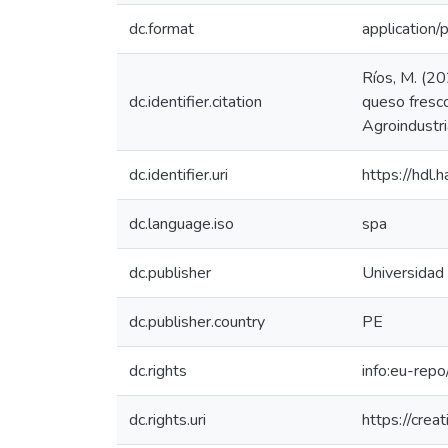
dc.format
application/
Ríos, M. (20
dc.identifier.citation
queso fresco
Agroindustri
dc.identifier.uri
https://hdl
dc.language.iso
spa
dc.publisher
Universidad
dc.publisher.country
PE
dc.rights
info:eu-rep
dc.rights.uri
https://crea