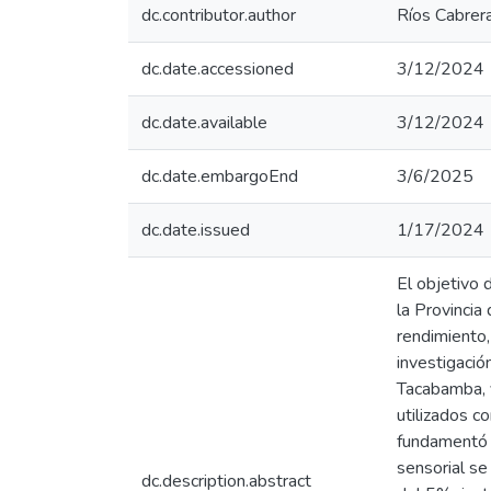
dc.contributor.author
Ríos Cabrer
dc.date.accessioned
3/12/2024 
dc.date.available
3/12/2024 
dc.date.embargoEnd
3/6/2025
dc.date.issued
1/17/2024
El objetivo 
la Provincia
rendimiento,
investigació
Tacabamba, y
utilizados c
fundamentó e
sensorial se
dc.description.abstract