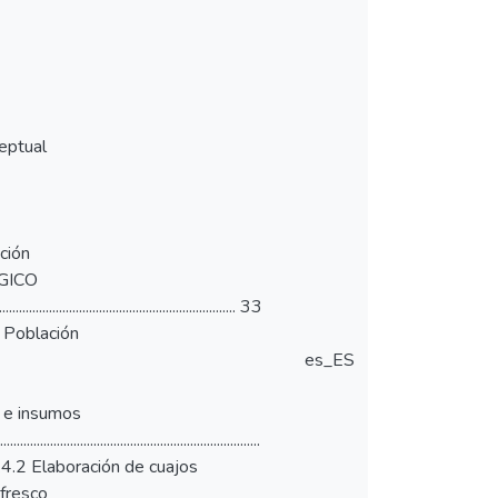
 conceptual
ptación
ODOLÓGICO
................................................................... 33
4 3.2.1 Población
es_ES
ateriales e insumos
..............................................................
......... 36 3.4.2 Elaboración de cuajos
eso fresco