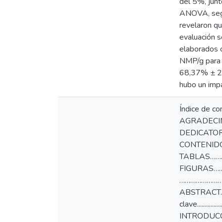
del 5%, junt
ANOVA, segui
revelaron q
evaluación s
elaborados c
NMP/g para 
68,37% ± 2,
hubo un impa
Índice de
AGRADECI
DEDICATOR
CONTENIDO
TABLAS……
FIGURAS…
……………………
ABSTRACT
clave.....................
INTRODUCCIÓN.......