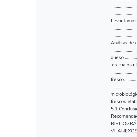
..................
.......................
Levantamiento de 
..................
....................
Análisis de estadí
..................
queso .............
los cuajos ut
......................
fresco..............
.......................
microbiológico...
frescos elaborad
5.1 Conclusiones .....
Recomendaciones....
BIBLIOGRÁFICAS.......
VII.ANEXOS..............