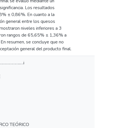
 final se evaluó mediante un
gnificancia. Los resultados
18% ± 0,86%. En cuanto a la
ción general entre los quesos
mostraron niveles inferiores a 3
traron rangos de 65,65% ± 1,36% a
 En resumen, se concluye que no
aceptación general del producto final.
………………..…i
E
... 14 II. MARCO TEÓRICO