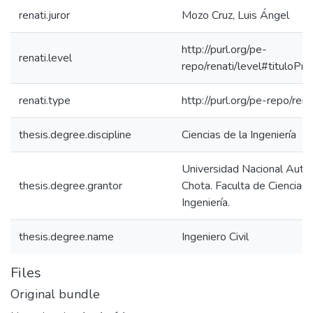
renati.juror
Mozo Cruz, Luis Ángel
http://purl.org/pe-
renati.level
repo/renati/level#tituloPro
renati.type
http://purl.org/pe-repo/ren
thesis.degree.discipline
Ciencias de la Ingeniería
Universidad Nacional Aut
thesis.degree.grantor
Chota. Faculta de Ciencias 
Ingeniería.
thesis.degree.name
Ingeniero Civil
Files
Original bundle