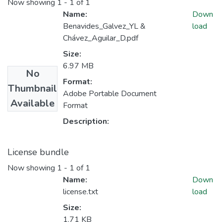
Now showing
1 - 1 of 1
Name:
Down
Benavides_Galvez_YL &
load
Chávez_Aguilar_D.pdf
Size:
6.97 MB
No
Format:
Thumbnail
Adobe Portable Document
Available
Format
Description:
License bundle
Now showing
1 - 1 of 1
Name:
Down
license.txt
load
Size:
1.71 KB