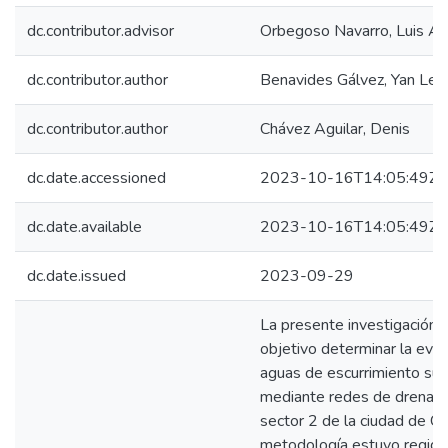
dc.contributor.advisor
Orbegoso Navarro, Luis Al
dc.contributor.author
Benavides Gálvez, Yan Len
dc.contributor.author
Chávez Aguilar, Denis
dc.date.accessioned
2023-10-16T14:05:49Z
dc.date.available
2023-10-16T14:05:49Z
dc.date.issued
2023-09-29
La presente investigación
objetivo determinar la evac
aguas de escurrimiento supe
mediante redes de drenaje 
sector 2 de la ciudad de C
metodología estuvo regida 