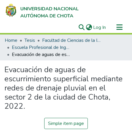
UNIVERSIDAD NACIONAL
AUTÓNOMA DE CHOTA
(current)
Log In
Communities & Collections
Home
Tesis
Facultad de Ciencias de la Ingeniería
All of DSpace
Escuela Profesional de Ingeniería Civil
Evacuación de aguas de escurrimiento superficial mediante redes de drenaje pluvial en el sector 2 de la ciudad de Chota, 2022.
Statistics
Evacuación de aguas de
escurrimiento superficial mediante
redes de drenaje pluvial en el
sector 2 de la ciudad de Chota,
2022.
Simple item page