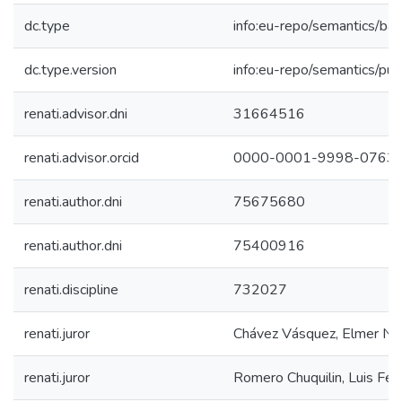
dc.type
info:eu-repo/semantics/bac
dc.type.version
info:eu-repo/semantics/pub
renati.advisor.dni
31664516
renati.advisor.orcid
0000-0001-9998-0763
renati.author.dni
75675680
renati.author.dni
75400916
renati.discipline
732027
renati.juror
Chávez Vásquez, Elmer Nat
renati.juror
Romero Chuquilin, Luis Fe