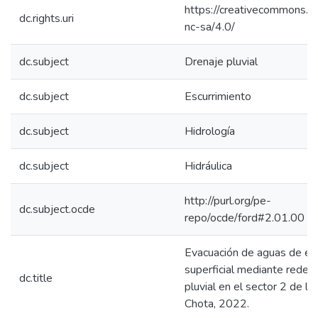
https://creativecommons.or
dc.rights.uri
nc-sa/4.0/
dc.subject
Drenaje pluvial
dc.subject
Escurrimiento
dc.subject
Hidrología
dc.subject
Hidráulica
http://purl.org/pe-
dc.subject.ocde
repo/ocde/ford#2.01.00
Evacuación de aguas de es
superficial mediante redes
dc.title
pluvial en el sector 2 de la
Chota, 2022.