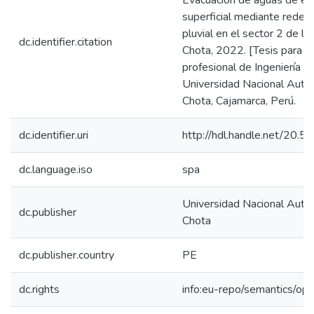
Evacuación de aguas de es
superficial mediante redes
pluvial en el sector 2 de la
dc.identifier.citation
Chota, 2022. [Tesis para op
profesional de Ingeniería Civ
Universidad Nacional Aut
Chota, Cajamarca, Perú.
dc.identifier.uri
http://hdl.handle.net/20.
dc.language.iso
spa
Universidad Nacional Aut
dc.publisher
Chota
dc.publisher.country
PE
dc.rights
info:eu-repo/semantics/op