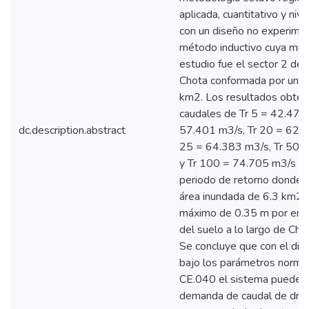
aplicada, cuantitativo y nive
con un diseño no experimen
método inductivo cuya mue
estudio fue el sector 2 de 
Chota conformada por un á
km2. Los resultados obten
caudales de Tr 5 = 42.472 
dc.description.abstract
57.401 m3/s, Tr 20 = 62.7
25 = 64.383 m3/s, Tr 50 
y Tr 100 = 74.705 m3/s pa
periodo de retorno donde s
área inundada de 6.3 km2 c
máximo de 0.35 m por enci
del suelo a lo largo de Cho
Se concluye que con el dis
bajo los parámetros norma
CE.040 el sistema puede sa
demanda de caudal de drena