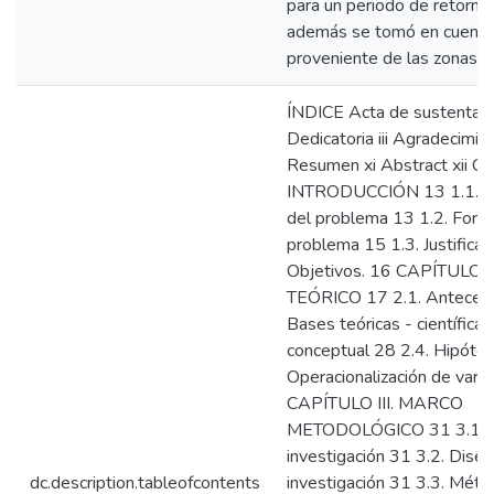
para un periodo de retorno
además se tomó en cuenta 
proveniente de las zonas a
ÍNDICE Acta de sustentació
Dedicatoria iii Agradecimie
Resumen xi Abstract xii C
INTRODUCCIÓN 13 1.1. P
del problema 13 1.2. Formu
problema 15 1.3. Justificac
Objetivos. 16 CAPÍTULO 
TEÓRICO 17 2.1. Antecede
Bases teóricas - científica
conceptual 28 2.4. Hipótes
Operacionalización de vari
CAPÍTULO III. MARCO
METODOLÓGICO 31 3.1. Ti
investigación 31 3.2. Dise
dc.description.tableofcontents
investigación 31 3.3. Mét