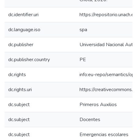
dc.identifier.uri
https://repositorio.unach
dc.language.iso
spa
dc.publisher
Universidad Nacional Aut
dc.publisher.country
PE
dc.rights
info:eu-repo/semantics/op
dc.rights.uri
https://creativecommons.or
dc.subject
Primeros Auxilios
dc.subject
Docentes
dc.subject
Emergencias escolares