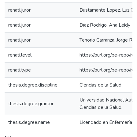
renati.juror
Bustamante López, Luz Gui
renati.juror
Díaz Rodrigo, Ana Leidy
renati.juror
Tenorio Carranza, Jorge Ro
renati.level
https://purl.org/pe-repo/ren
renati.type
https://purl.org/pe-repo/re
thesis.degree.discipline
Ciencias de la Salud
Universidad Nacional Autó
thesis.degree.grantor
Ciencias de la Salud.
thesis.degree.name
Licenciado en Enfermería