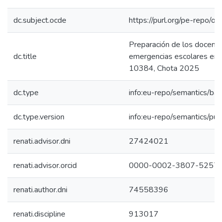
dc.subject.ocde
https://purl.org/pe-repo/o
Preparación de los docente
dc.title
emergencias escolares en la
10384, Chota 2025
dc.type
info:eu-repo/semantics/bac
dc.type.version
info:eu-repo/semantics/pub
renati.advisor.dni
27424021
renati.advisor.orcid
0000-0002-3807-5257
renati.author.dni
74558396
renati.discipline
913017