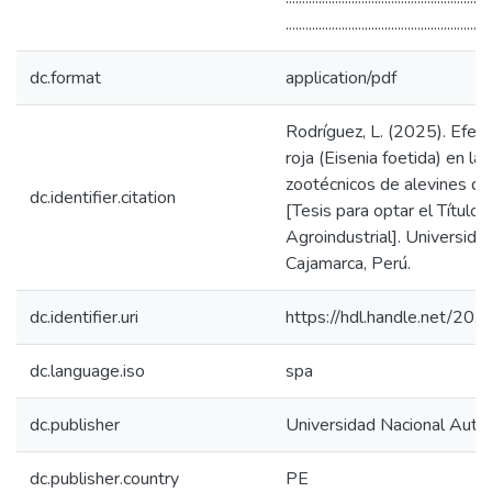
...........................................................
dc.format
application/pdf
Rodríguez, L. (2025). Efect
roja (Eisenia foetida) en l
zootécnicos de alevines de
dc.identifier.citation
[Tesis para optar el Título
Agroindustrial]. Universid
Cajamarca, Perú.
dc.identifier.uri
https://hdl.handle.net/20
dc.language.iso
spa
dc.publisher
Universidad Nacional Aut
dc.publisher.country
PE