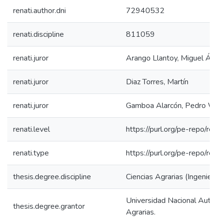
renati.author.dni
72940532
renati.discipline
811059
renati.juror
Arango Llantoy, Miguel Án
renati.juror
Diaz Torres, Martín
renati.juror
Gamboa Alarcón, Pedro Wi
renati.level
https://purl.org/pe-repo/ren
renati.type
https://purl.org/pe-repo/re
thesis.degree.discipline
Ciencias Agrarias (Ingenierí
Universidad Nacional Autó
thesis.degree.grantor
Agrarias.