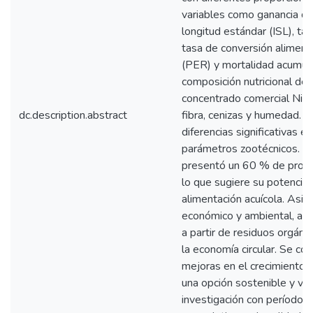
variables como ganancia de
longitud estándar (ISL), ta
tasa de conversión alimentic
(PER) y mortalidad acumul
composición nutricional de l
concentrado comercial Nicov
dc.description.abstract
fibra, cenizas y humedad. 
diferencias significativas e
parámetros zootécnicos. Si
presentó un 60 % de proteí
lo que sugiere su potencial
alimentación acuícola. Asim
económico y ambiental, al p
a partir de residuos orgán
la economía circular. Se c
mejoras en el crecimiento d
una opción sostenible y via
investigación con períodos