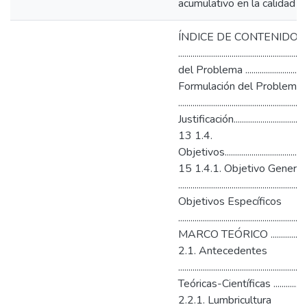
acumulativo en la calidad de 
ÍNDICE DE CONTENIDOS 
.................................................
del Problema ....................................
Formulación del Problema
........................................................
Justificación...........................................
13 1.4.
Objetivos...............................................
15 1.4.1. Objetivo General
........................................................
Objetivos Específicos
...................................................
MARCO TEÓRICO ................................
2.1. Antecedentes
......................................................
Teóricas-Científicas ............................
2.2.1. Lumbricultura