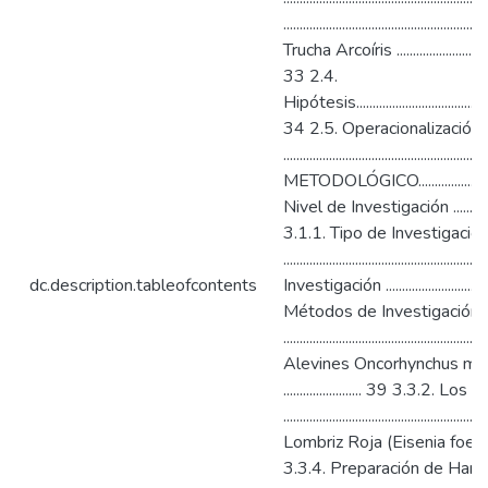
.........................................................
Trucha Arcoíris ......................................
33 2.4.
Hipótesis...............................................
34 2.5. Operacionalización 
.............................................
METODOLÓGICO..............................
Nivel de Investigación .........................
3.1.1. Tipo de Investigació
....................................................
dc.description.tableofcontents
Investigación .....................................
Métodos de Investigación
..................................................
Alevines Oncorhynchus myki
........................ 39 3.3.2
................................................
Lombriz Roja (Eisenia foetida) ...........
3.3.4. Preparación de Harin