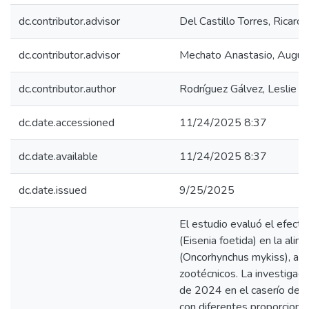
dc.contributor.advisor
Del Castillo Torres, Ricard
dc.contributor.advisor
Mechato Anastasio, Augus
dc.contributor.author
Rodríguez Gálvez, Leslie Mi
dc.date.accessioned
11/24/2025 8:37
dc.date.available
11/24/2025 8:37
dc.date.issued
9/25/2025
El estudio evaluó el efecto 
(Eisenia foetida) en la alim
(Oncorhynchus mykiss), ana
zootécnicos. La investigaci
de 2024 en el caserío de 
con diferentes proporciones