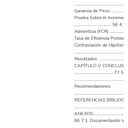
................................................
Ganancia de Peso..............................
Prueba Sobre el Increment
....................................
Alimenticia (FCR) ...................
Tasa de Eficiencia Proteica (TEP)......
Contrastación de Hipótesis
..................................................
Resultados .........................................
CAPÍTULO V. CONCLUS
...........................................
..........................................................
Recomendaciones
..........................................................
REFERENCIAS BIBLIOGR
........................................................
ANEXOS.................................................
86 7.1. Documentación Vis
.........................................