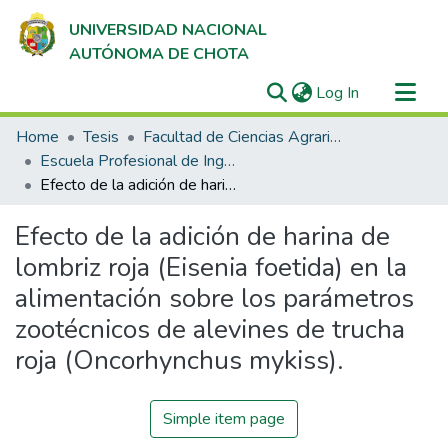
UNIVERSIDAD NACIONAL
AUTÓNOMA DE CHOTA
(current)
Log In
Communities & Collections
Home
Tesis
Facultad de Ciencias Agrarias
All of DSpace
Escuela Profesional de Ingeniería Agroindustrial
Efecto de la adición de harina de lombriz roja (Eisenia foetida) en la alimentación sobre los parámetros zootécnicos de alevines de trucha roja (Oncorhynchus mykiss).
Statistics
Efecto de la adición de harina de
lombriz roja (Eisenia foetida) en la
alimentación sobre los parámetros
zootécnicos de alevines de trucha
roja (Oncorhynchus mykiss).
Simple item page