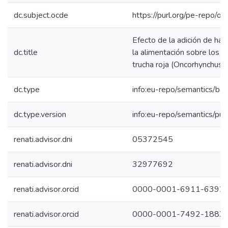
dc.subject.ocde
https://purl.org/pe-repo/o
Efecto de la adición de hari
dc.title
la alimentación sobre los 
trucha roja (Oncorhynchus 
dc.type
info:eu-repo/semantics/bac
dc.type.version
info:eu-repo/semantics/pub
renati.advisor.dni
05372545
renati.advisor.dni
32977692
renati.advisor.orcid
0000-0001-6911-6392
renati.advisor.orcid
0000-0001-7492-188X