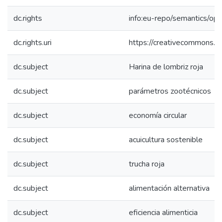
dc.rights
info:eu-repo/semantics/op
dc.rights.uri
https://creativecommons.or
dc.subject
Harina de lombriz roja
dc.subject
parámetros zootécnicos
dc.subject
economía circular
dc.subject
acuicultura sostenible
dc.subject
trucha roja
dc.subject
alimentación alternativa
dc.subject
eficiencia alimenticia