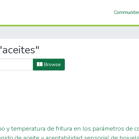
Communitie
"aceites"
Browse
po y temperatura de fritura en los parámetros de c
ido de aceite y aceptabilidad sensorial de hojuela