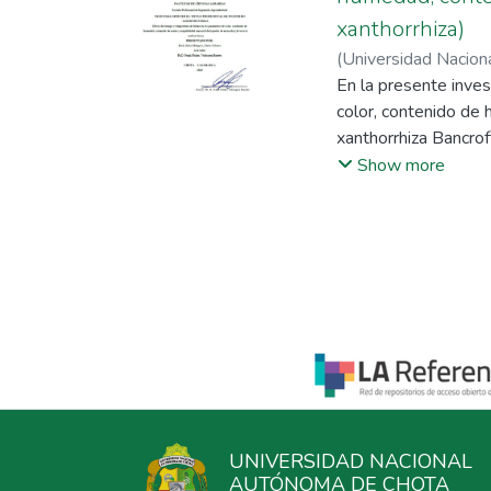
xanthorrhiza)
(
Universidad Nacio
En la presente inves
color, contenido de 
xanthorrhiza Bancrof
con hojuelas con gr
Show more
160 °C en tiempos de 
humedad, contenido d
(p<0,05) en base a l
parámetros de ilumi
temperaturas de 150
de fritura las hojue
con respecto a la a
minutos, así mismo 
superiores a 7. Se c
propiedades de acept
UNIVERSIDAD NACIONAL
AUTÓNOMA DE CHOTA