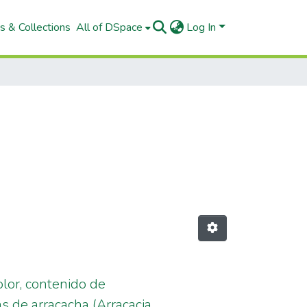
s & Collections
All of DSpace
Log In
olor, contenido de
s de arracacha (Arracacia