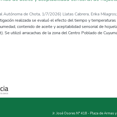
nal Autónoma de Chota
,
1/7/2026
)
Llatas Cabrera, Erika Milagros
tigación realizada se evaluó el efecto del tiempo y temperaturas 
humedad, contenido de aceite y aceptabilidad sensorial de hojuela
t). Se utilizó arracachas de la zona del Centro Poblado de Cuyuma
osor de 1,5 mm, las cuales fueron sometidas a proceso de fritur
3, 5 y 7 minutos. Se realizaron los análisis de color (L*, a* y b*)
e aceite y aceptabilidad sensorial. Los resultados encontrados m
os análisis estadísticos de varianza y análisis de regresión, en la
nación y se minimizaron parámetros de oscurecimiento cuando el
 °C y 5 minutos de fritura; en el caso del aceite y humedad se
las tienen a perder más agua y a ganar aceite, indicando valore
ceptabilidad general resultó más aceptable aquellas sometidas a
a temperaturas de 150 °C y tiempos de 5 minutos se obtiene mej
oncluye que los diferentes tiempos y temperaturas de fritura afec
abilidad de las hojuelas de arracacha.
Jr. José Osores N° 418 - Plaza de Armas 