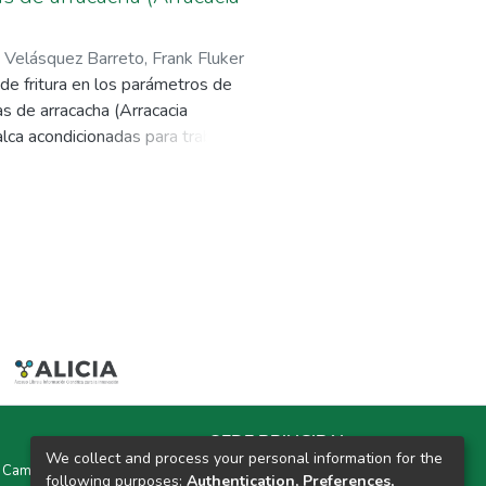
;
Velásquez Barreto, Frank Fluker
de fritura en los parámetros de
s de arracacha (Arracacia
lca acondicionadas para trabajar
a a temperaturas de 140, 150 y
; análisis de porcentaje de
ostraron efecto significativo
 coloración se maximizan
 producto se somete a
 determinó que a mayores tiempos
s 53% y 25,97% respectivamente,
 temperatura de 140 °C por 5
ores valores de aceptabilidad
tan significativamente a las
SEDE PRINCIPAL
We collect and process your personal information for the
y Campus Universitarios Colpa Matara y Colpa Huacariz
following purposes:
Authentication, Preferences,