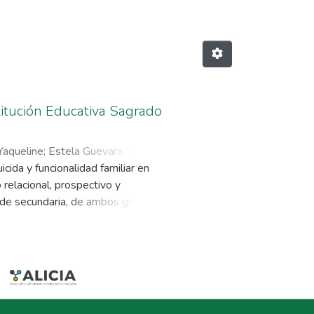
stitución Educativa Sagrado
Yaqueline
;
Estela Guevara, Judit
cida y funcionalidad familiar en
 relacional, prospectivo y
 de secundaria, de ambos géneros
rumento de Reynolds y Mazza y el
es no presentaron ideas suicidas;
studiantes presentaron una buena
tienen ideas suicidas y gozan de
 una leve disfuncionalidad familiar
ncionalidad familiar. De acuerdo