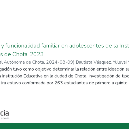
a y funcionalidad familiar en adolescentes de la In
s de Chota, 2023.
nal Autónoma de Chota
,
2024-08-09
)
Bautista Vásquez, Yuleysi 
gación tuvo como objetivo determinar la relación entre ideación sui
Yajahuanca, Rosario del Socorro
Institución Educativa en la ciudad de Chota. Investigación de tipo
stra estuvo conformada por 263 estudiantes de primero a quinto
12 a 17 años. En cuanto a la colecta de datos se utilizó el inst
Family Apgar. Los resultados indican que el 97,0 % de estudiant
enor de 3,0 % que presentaron ideación suicida; el 97,3 % de e
ar; un 2,7 % disfunción familiar leve; el 96,2 % de estudiantes no 
dad familiar; un 1,9 % presentaron ideas suicidas además de tener
lación del estudio mostraron ideas suicidas pese a tener buena fu