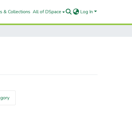
s & Collections
All of DSpace
Log In
egory
bject "adolescente"