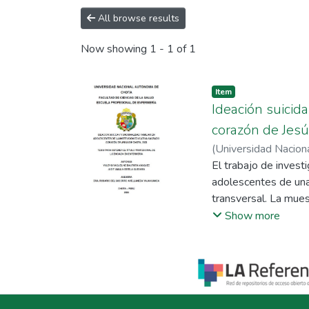
All browse results
Now showing
1 - 1 of 1
Item
Ideación suicid
corazón de Jesú
(
Universidad Nacio
Amalia
El trabajo de investi
;
Avellaneda 
adolescentes de una 
transversal. La mue
entre las edades de 
Show more
cuestionario de The 
con un porcentaje m
funcionalidad famili
una buena funcionali
y el 1,1 % de la pob