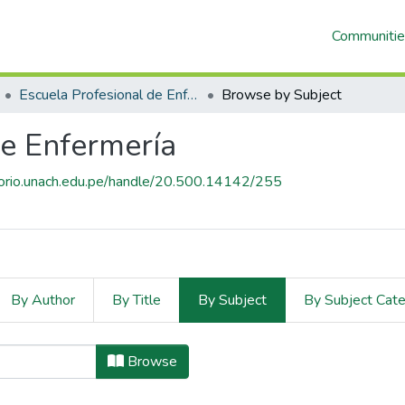
Communitie
Escuela Profesional de Enfermería
Browse by Subject
de Enfermería
itorio.unach.edu.pe/handle/20.500.14142/255
By Author
By Title
By Subject
By Subject Cat
fesional de Enfermería by Su
Browse