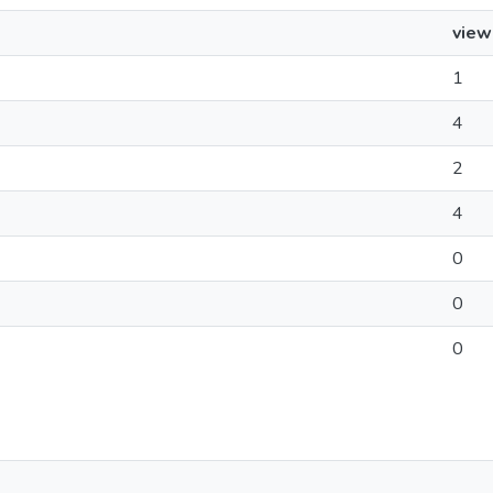
view
1
4
2
4
0
0
0