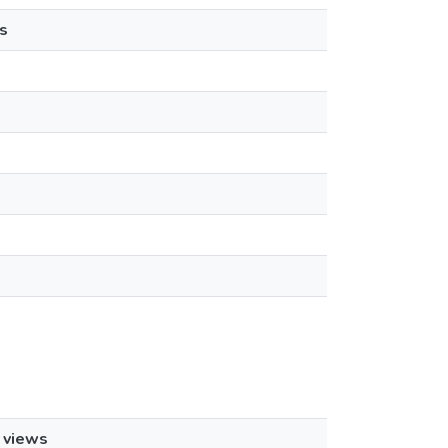
s
views