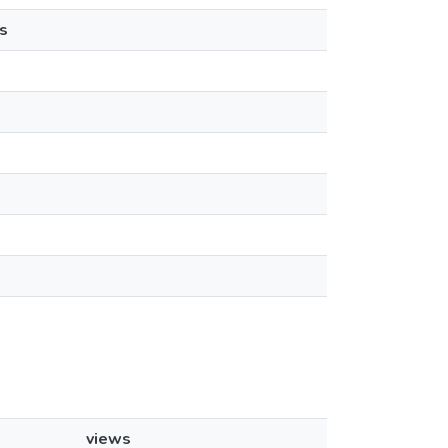
s
views