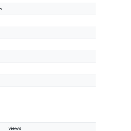
s
views