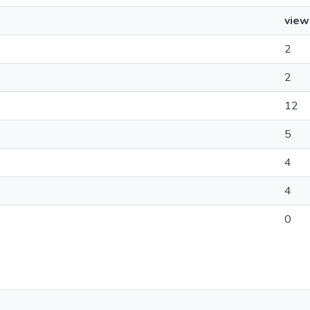
view
2
2
12
5
4
4
0