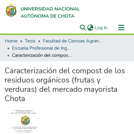
UNIVERSIDAD NACIONAL
AUTÓNOMA DE CHOTA
(current)
Log In
Communities & Collections
Home
Tesis
Facultad de Ciencias Agrarias
All of DSpace
Escuela Profesional de Ingeniería Forestal y Ambiental
Caracterización del compost de los residuos orgánicos (frutas y verduras) del mercado mayorista Chota
Statistics
Caracterización del compost de los
residuos orgánicos (frutas y
verduras) del mercado mayorista
Chota