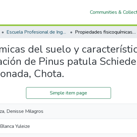
Communities & Collec
Escuela Profesional de Ingeniería Forestal y Ambiental
Propiedades fisicoquímicas del suelo y características del estrato arbóreo de una plantación de Pinus patula Schiede ex Schltdl. et Cham post incendio, La Rinconada, Chota.
icas del suelo y característi
ción de Pinus patula Schiede
conada, Chota.
Simple item page
a, Denisse Milagros
 Blanca Yuleize