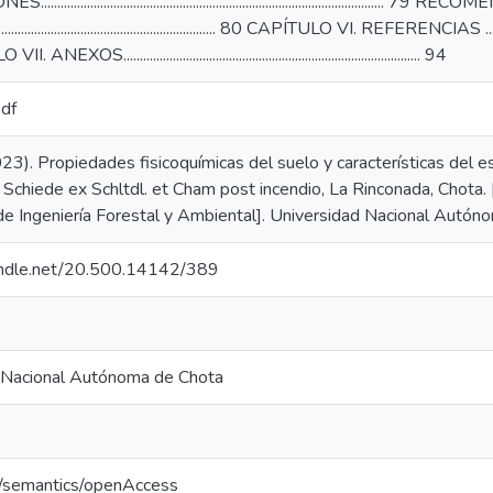
.................................................................................................
........................................................................ 80 CAPÍTULO VI. REFERENCIAS ..................
XOS.......................................................................................... 94
pdf
023). Propiedades fisicoquímicas del suelo y características del 
 Schiede ex Schltdl. et Cham post incendio, La Rinconada, Chota. [
de Ingeniería Forestal y Ambiental]. Universidad Nacional Autón
handle.net/20.500.14142/389
 Nacional Autónoma de Chota
o/semantics/openAccess