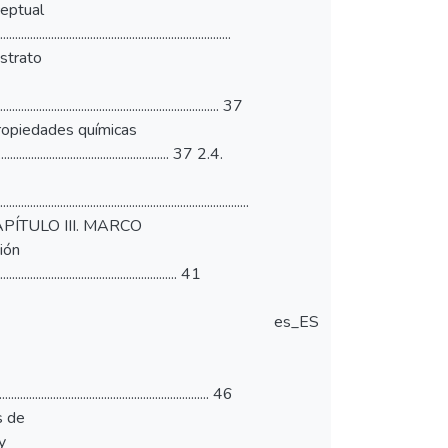
conceptual
.................................................................
.3. Estrato
................................................................. 37
 37 2.3.7. Propiedades químicas
.......................................................... 37 2.4.
.....................................................................
...... 39 CAPÍTULO III. MARCO
ción
.................................................... 41
es_ES
..................................................................... 46
odos de
 y