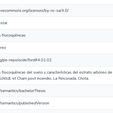
tivecommons.org/licenses/by-nc-sa/4.0/
estal
 fisicoquímicas
óreo
org/pe-repo/ocde/ford#4.01.02
fisicoquímicas del suelo y características del estrato arbóreo de
chltdl. et Cham post incendio, La Rinconada, Chota.
o/semantics/bachelorThesis
o/semantics/publishedVersion