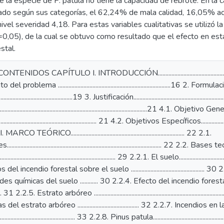
e la especie de P. patula no tiene la capacidad de rebrote. En la 
ado según sus categorías, el 62,24% de mala calidad, 16,05% a
 nivel severidad 4,18. Para estas variables cualitativas se utilizó 
0,05), de la cual se obtuvo como resultado que el efecto en estas
stal.
IDOS CAPÍTULO I. INTRODUCCIÓN.........................................................
 problema ...........................................................................16 2. 
....................................................19 3. Justificación...........................................................
............................................................................................21 4.1. Objetivo Ge
...................................................................... 21 4.2. Objetivos Específicos........................
 TEÓRICO............................................................................ 22 2.1.
............................................................................................... 22 2.2. Bases
...................................................................... 29 2.2.1. El suelo.....................................
del incendio forestal sobre el suelo ..............................................
es químicas del suelo ............ 30 2.2.4. Efecto del incendio fores
... 31 2.2.5. Estrato arbóreo ..........................................................................
 del estrato arbóreo ......................................... 32 2.2.7. Incendios 
........................................... 33 2.2.8. Pinus patula..................................................