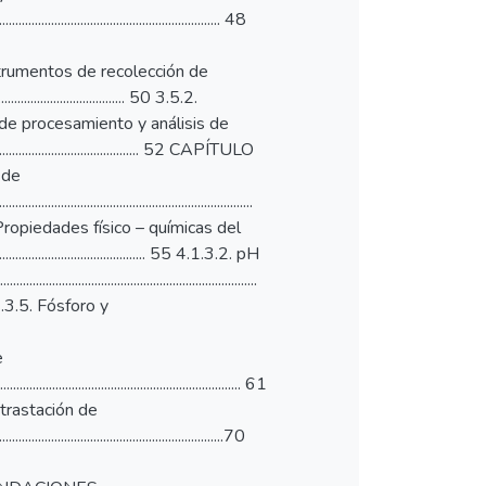
............................................................ 48
. Técnicas e instrumentos de recolección de
................................... 50 3.5.2.
6. Técnicas de procesamiento y análisis de
............................................... 52 CAPÍTULO
n de
.............................................................
... 54 4.1.3. Propiedades físico – químicas del
............................................. 55 4.1.3.2. pH
.......................................................................
58 4.1.3.5. Fósforo y
e
............................................................ 61
.2. Contrastación de
........................................................70