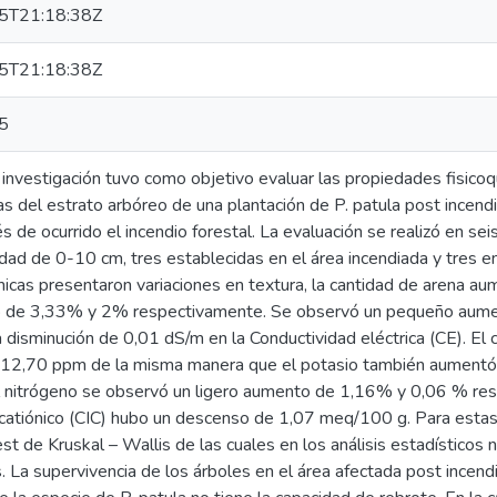
5T21:18:38Z
5T21:18:38Z
5
investigación tuvo como objetivo evaluar las propiedades fisicoq
cas del estrato arbóreo de una plantación de P. patula post incend
 de ocurrido el incendio forestal. La evaluación se realizó en s
dad de 0-10 cm, tres establecidas en el área incendiada y tres e
ímicas presentaron variaciones en textura, la cantidad de arena au
 de 3,33% y 2% respectivamente. Se observó un pequeño aumen
disminución de 0,01 dS/m en la Conductividad eléctrica (CE). El 
12,70 ppm de la misma manera que el potasio también aumentó 
el nitrógeno se observó un ligero aumento de 1,16% y 0,06 % re
catiónico (CIC) hubo un descenso de 1,07 meq/100 g. Para estas v
 de Kruskal – Wallis de las cuales en los análisis estadísticos 
as. La supervivencia de los árboles en el área afectada post ince