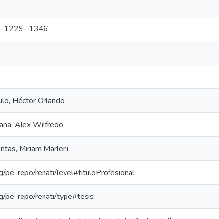
-1229- 1346
lo, Héctor Orlando
aña, Alex Wilfredo
ntas, Miriam Marleni
org/pe-repo/renati/level#tituloProfesional
org/pe-repo/renati/type#tesis