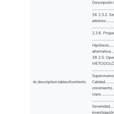
Descripción botánic
.......................
36 2.3.2. Severidad .
arbóreo..............
........................
2.3.6. Propiedades
.........................
Hipótesis.............
alternativa............
38 2.5. Operacion
METODOLÓGICO ...
.......................
Supervivencia...........
dc.description.tableofcontents
Calidad...............
crecimiento...........
copa..................
..........................
Severidad.............
investigación......