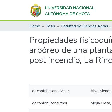
UNIVERSIDAD NACIONAL
AUTÓNOMA DE CHOTA
Home
Tesis
Facultad de Ciencias Agrarias
Propiedades fisicoquím
arbóreo de una planta
post incendio, La Rin
dc.contributor.advisor
Alva Mendoz
dc.contributor.author
Mejía Cieza,