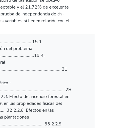
calidad de plantación se obtuvo
ceptable y el 21,72% de excelente
la prueba de independencia de chi-
 variables si tienen relación con el
....................... 15 1.
Formulación del problema
.........................................19 4.
neral
.............................................................. 21
 teórico -
.................................................................... 29
... 30 2.2.3. Efecto del incendio forestal en
tal en las propiedades físicas del
................... 32 2.2.6. Efectos en las
en las plantaciones
................................................ 33 2.2.9.