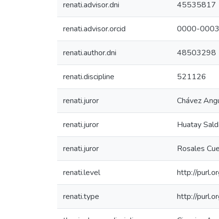
renati.advisor.dni
45535817
renati.advisor.orcid
0000-0003
renati.author.dni
48503298
renati.discipline
521126
renati.juror
Chávez Angu
renati.juror
Huatay Sald
renati.juror
Rosales Cue
renati.level
http://purl.
renati.type
http://purl.