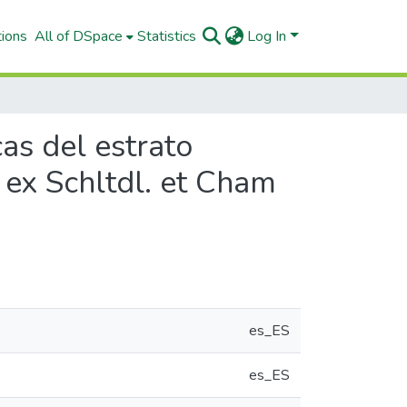
tions
All of DSpace
Statistics
Log In
cas del estrato
 ex Schltdl. et Cham
es_ES
es_ES