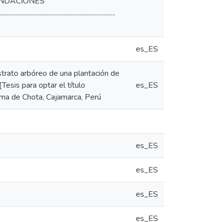
. 79 RECOMENDACIONES
..............................................................
es_ES
estrato arbóreo de una plantación de
Tesis para optar el título
es_ES
oma de Chota, Cajamarca, Perú
es_ES
es_ES
es_ES
es_ES