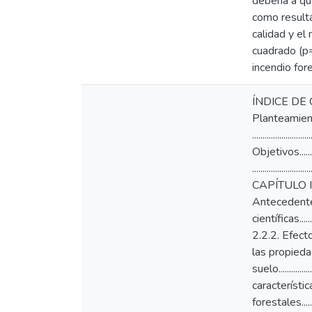
debería a qu
como result
calidad y el
cuadrado (p=
incendio fore
ÍNDICE DE CONTEN
Planteamiento del
.........................
Objetivos............
.......................
CAPÍTULO II. MARCO
Antecedentes........
científicas.............
2.2.2. Efectos 
las propiedad
suelo..............
características
forestales............