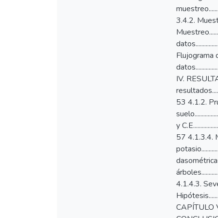
muestreo...............
3.4.2. Muestra........
Muestreo...........
datos................
Flujograma de inv
datos................
IV. RESULTADOS Y
resultados............
53 4.1.2. Prueba 
suelo................
y C.E....................
57 4.1.3.4. Mater
potasio..............
dasométricas.......
árboles..............
4.1.4.3. Severidad
Hipótesis............
CAPÍTULO V. 