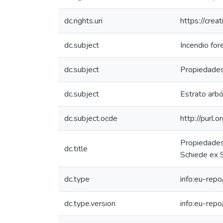
dc.rights.uri
https://crea
dc.subject
Incendio for
dc.subject
Propiedades
dc.subject
Estrato arb
dc.subject.ocde
http://purl.
Propiedades 
dc.title
Schiede ex S
dc.type
info:eu-rep
dc.type.version
info:eu-rep