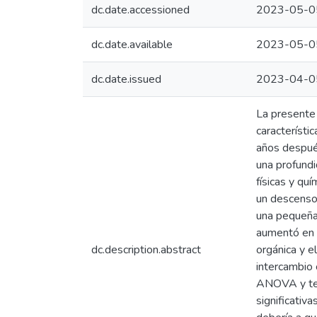
dc.date.accessioned
2023-05-0
dc.date.available
2023-05-0
dc.date.issued
2023-04-0
La presente 
característi
años después
una profundi
físicas y qu
un descenso
una pequeña 
aumentó en 
dc.description.abstract
orgánica y 
intercambio 
ANOVA y test
significativ