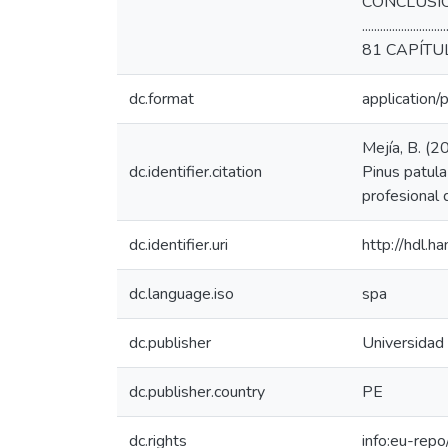
CONCLUSIONES......
......................
81 CAPÍTULO VII. ANE
dc.format
application/
Mejía, B. (2
dc.identifier.citation
Pinus patula
profesional 
dc.identifier.uri
http://hdl.
dc.language.iso
spa
dc.publisher
Universidad
dc.publisher.country
PE
dc.rights
info:eu-rep