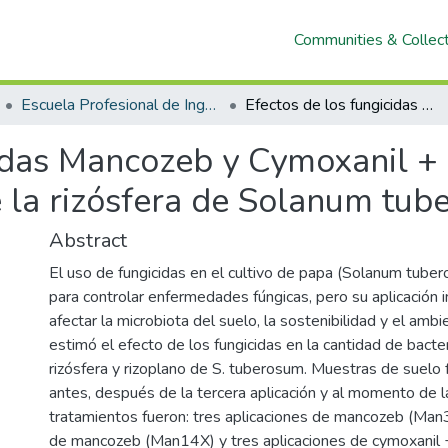
Communities & Collec
Escuela Profesional de Ingeniería Forestal y Ambiental
Efectos de los fungicidas Mancozeb y Cymoxanil + Mancozeb en bacterias y hongos de la rizósfera de Solanum tuberosum.
cidas Mancozeb y Cymoxanil 
e la rizósfera de Solanum tub
Abstract
El uso de fungicidas en el cultivo de papa (Solanum tub
para controlar enfermedades fúngicas, pero su aplicación 
afectar la microbiota del suelo, la sostenibilidad y el amb
estimó el efecto de los fungicidas en la cantidad de bacte
rizósfera y rizoplano de S. tuberosum. Muestras de suelo
antes, después de la tercera aplicación y al momento de l
tratamientos fueron: tres aplicaciones de mancozeb (Man3
de mancozeb (Man14X) y tres aplicaciones de cymoxanil