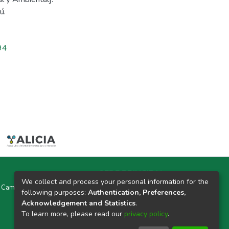
ú.
94
SEDE PRINCIPAL
We collect and process your personal information for the
y Campus Universitarios Colpa Matara y Colpa Huacariz
following purposes:
Authentication, Preferences,
Acknowledgement and Statistics
.
CORREO ELECTRÓNICO
To learn more, please read our
privacy policy
.
repositorio@unach.edu.pe