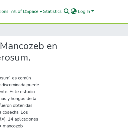
tions
All of DSpace
Statistics
Log In
+ Mancozeb en
erosum.
erosum) es común
indiscriminada puede
iente. Este estudio
rias y hongos de la
 fueron obtenidas
a cosecha. Los
X), 14 aplicaciones
 + mancozeb