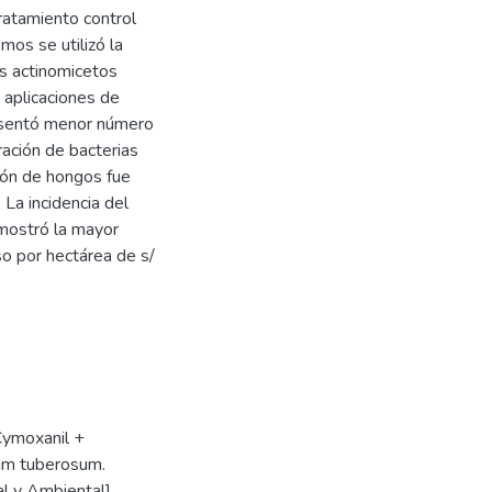
ratamiento control
mos se utilizó la
os actinomicetos
s aplicaciones de
esentó menor número
ación de bacterias
ción de hongos fue
 La incidencia del
mostró la mayor
so por hectárea de s/
Cymoxanil +
num tuberosum.
al y Ambiental].