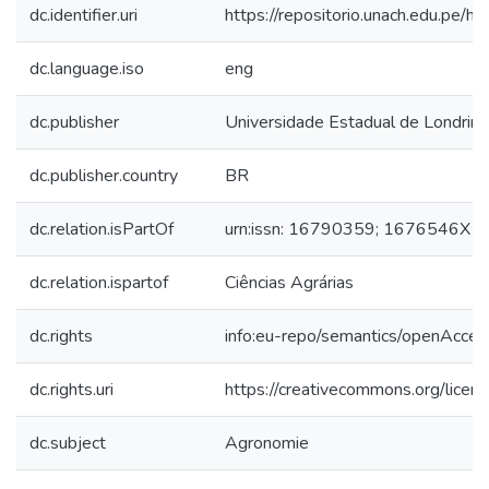
dc.identifier.uri
https://repositorio.unach.edu.pe
dc.language.iso
eng
dc.publisher
Universidade Estadual de Londrina
dc.publisher.country
BR
dc.relation.isPartOf
urn:issn: 16790359; 1676546X
dc.relation.ispartof
Ciências Agrárias
dc.rights
info:eu-repo/semantics/openAcces
dc.rights.uri
https://creativecommons.org/licen
dc.subject
Agronomie