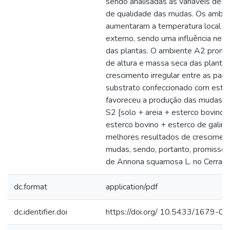
sendo analisadas as variáveis de c
de qualidade das mudas. Os ambie
aumentaram a temperatura local e
externo, sendo uma influência nega
das plantas. O ambiente A2 promo
de altura e massa seca das planta
crescimento irregular entre as part
substrato confeccionado com ester
favoreceu a produção das mudas av
S2 [solo + areia + esterco bovino] 
esterco bovino + esterco de galin
melhores resultados de cresciment
mudas, sendo, portanto, promisso
de Annona squamosa L. no Cerrado
dc.format
application/pdf
dc.identifier.doi
https://doi.org/ 10.5433/1679