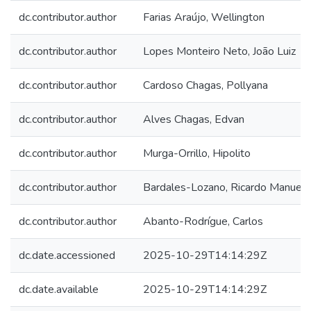
dc.contributor.author
Farias Araújo, Wellington
dc.contributor.author
Lopes Monteiro Neto, João Luiz
dc.contributor.author
Cardoso Chagas, Pollyana
dc.contributor.author
Alves Chagas, Edvan
dc.contributor.author
Murga-Orrillo, Hipolito
dc.contributor.author
Bardales-Lozano, Ricardo Manuel
dc.contributor.author
Abanto-Rodrígue, Carlos
dc.date.accessioned
2025-10-29T14:14:29Z
dc.date.available
2025-10-29T14:14:29Z