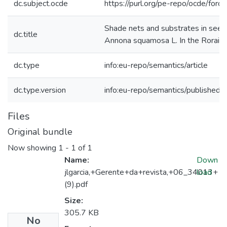
dc.subject.ocde
https://purl.org/pe-repo/ocde/for
Shade nets and substrates in seedl
dc.title
Annona squamosa L. In the Roraim
dc.type
info:eu-repo/semantics/article
dc.type.version
info:eu-repo/semantics/publishedV
Files
Original bundle
Now showing
1 - 1 of 1
Name:
Down
jlgarcia,+Gerente+da+revista,+06_34013+
load
(9).pdf
Size:
305.7 KB
No