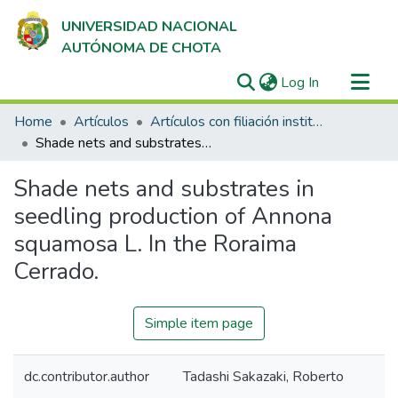
UNIVERSIDAD NACIONAL
AUTÓNOMA DE CHOTA
(current)
Log In
Communities & Collections
Home
Artículos
Artículos con filiación institucional UNACH en revistas indexadas en Scopus, Web of Science y SciELO
All of DSpace
Shade nets and substrates in seedling production of Annona squamosa L. In the Roraima Cerrado.
Statistics
Shade nets and substrates in
seedling production of Annona
squamosa L. In the Roraima
Cerrado.
Simple item page
dc.contributor.author
Tadashi Sakazaki, Roberto