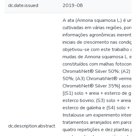
dc.date.issued
2019-08
A ata (Annona squamosa L.) é uma
cultivadas em várias regiões, poré
informações agronômicas inerente
iniciais de crescimento nas condiçõ
objetivou-se com este trabalho ava
mudas de Annona squamosa L. em 
constituídos com malhas fotoconve
ChromatiNet® Silver 50%; (A2) 
50%; (A3) ChromatiNet® vermelh
ChromatiNet® Silver 35%] associa
[(S1) solo + areia + esterco de gali
esterco bovino; (S3) solo + areia 
esterco de galinha e (S4) solo + ar
Instalouse um experimento inteira
tratamentos arranjados em parcela
dc.description.abstract
quatro repetições e dez plantas po