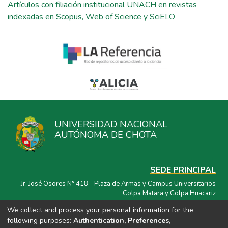
Artículos con filiación institucional UNACH en revistas
indexadas en Scopus, Web of Science y SciELO
UNIVERSIDAD NACIONAL
AUTÓNOMA DE CHOTA
SEDE PRINCIPAL
Jr. José Osores N° 418 - Plaza de Armas y Campus Universitarios
Colpa Matara y Colpa Huacariz
We collect and process your personal information for the
CORREO ELECTRÓNICO
following purposes:
Authentication, Preferences,
repositorio@unach.edu.pe