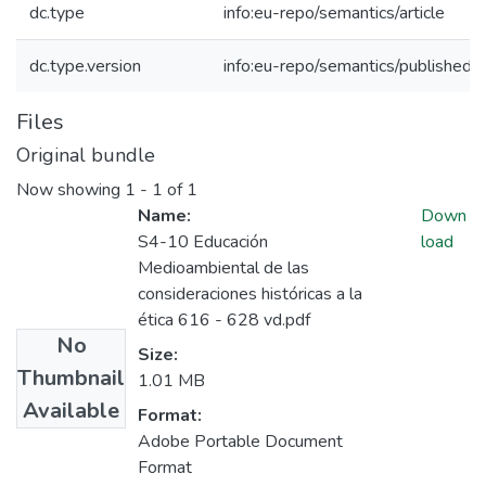
dc.type
info:eu-repo/semantics/article
dc.type.version
info:eu-repo/semantics/publishedV
Files
Original bundle
Now showing
1 - 1 of 1
Name:
Down
S4-10 Educación
load
Medioambiental de las
consideraciones históricas a la
ética 616 - 628 vd.pdf
No
Size:
Thumbnail
1.01 MB
Available
Format:
Adobe Portable Document
Format