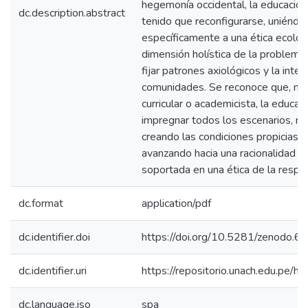
hegemonía occidental, la educació
dc.description.abstract
tenido que reconfigurarse, uniéndos
específicamente a una ética ecológ
dimensión holística de la problemá
fijar patrones axiológicos y la inter
comunidades. Se reconoce que, má
curricular o academicista, la educ
impregnar todos los escenarios, re
creando las condiciones propicias p
avanzando hacia una racionalidad 
soportada en una ética de la respon
dc.format
application/pdf
dc.identifier.doi
https://doi.org/10.5281/zenodo.
dc.identifier.uri
https://repositorio.unach.edu.pe
dc.language.iso
spa