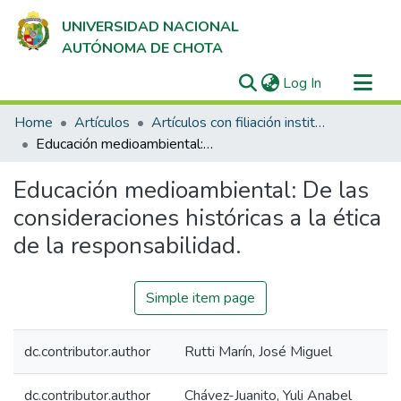
UNIVERSIDAD NACIONAL
AUTÓNOMA DE CHOTA
(current)
Log In
Communities & Collections
Home
Artículos
Artículos con filiación institucional UNACH en revistas indexadas en Scopus, Web of Science y SciELO
All of DSpace
Educación medioambiental: De las consideraciones históricas a la ética de la responsabilidad.
Statistics
Educación medioambiental: De las
consideraciones históricas a la ética
de la responsabilidad.
Simple item page
dc.contributor.author
Rutti Marín, José Miguel
dc.contributor.author
Chávez-Juanito, Yuli Anabel