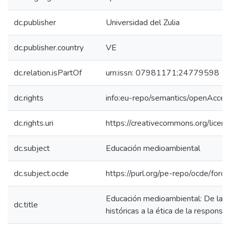
dc.publisher
Universidad del Zulia
dc.publisher.country
VE
dc.relation.isPartOf
urn:issn: 07981171;24779598
dc.rights
info:eu-repo/semantics/openAcces
dc.rights.uri
https://creativecommons.org/licen
dc.subject
Educación medioambiental
dc.subject.ocde
https://purl.org/pe-repo/ocde/for
Educación medioambiental: De las 
dc.title
históricas a la ética de la responsab