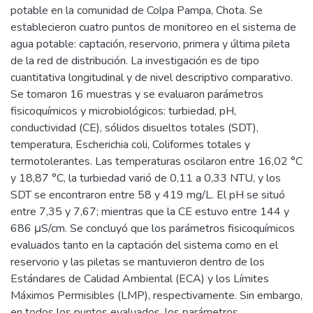
potable en la comunidad de Colpa Pampa, Chota. Se
establecieron cuatro puntos de monitoreo en el sistema de
agua potable: captación, reservorio, primera y última pileta
de la red de distribución. La investigación es de tipo
cuantitativa longitudinal y de nivel descriptivo comparativo.
Se tomaron 16 muestras y se evaluaron parámetros
fisicoquímicos y microbiológicos: turbiedad, pH,
conductividad (CE), sólidos disueltos totales (SDT),
temperatura, Escherichia coli, Coliformes totales y
termotolerantes. Las temperaturas oscilaron entre 16,02 °C
y 18,87 °C, la turbiedad varió de 0,11 a 0,33 NTU, y los
SDT se encontraron entre 58 y 419 mg/L. El pH se situó
entre 7,35 y 7,67; mientras que la CE estuvo entre 144 y
686 μS/cm. Se concluyó que los parámetros fisicoquímicos
evaluados tanto en la captación del sistema como en el
reservorio y las piletas se mantuvieron dentro de los
Estándares de Calidad Ambiental (ECA) y los Límites
Máximos Permisibles (LMP), respectivamente. Sin embargo,
en todos los puntos evaluados, los parámetros