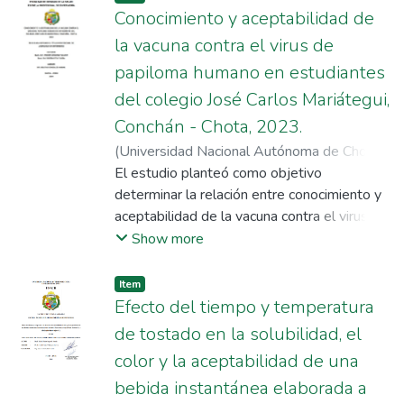
Conocimiento y aceptabilidad de
la vacuna contra el virus de
papiloma humano en estudiantes
del colegio José Carlos Mariátegui,
Conchán - Chota, 2023.
(
Universidad Nacional Autónoma de Chota
,
2024-08-28
El estudio planteó como objetivo
)
Rivera Pita, Yulisa
;
Irigoín
Sánchez, Yuleisy Analí
determinar la relación entre conocimiento y
;
Oblitas Gonzales,
Anibal
aceptabilidad de la vacuna contra el virus
del papiloma humano en estudiantes del
Show more
colegio José Carlos Mariátegui, Conchán –
Chota 2023. Investigación cuantitativa,
Item
relacional, transversal y prospectiva;
Efecto del tiempo y temperatura
ejecutada con 40 estudiantes de educación
de tostado en la solubilidad, el
secundaria. La técnica fue la entrevista y los
color y la aceptabilidad de una
instrumentos un cuestionario para medir el
bebida instantánea elaborada a
conocimiento sobre la vacuna contra el virus