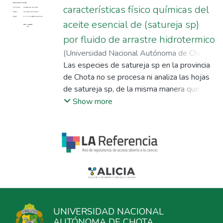
características físico químicas del
aceite esencial de (satureja sp)
por fluido de arrastre hidrotermico
(
Universidad Nacional Autónoma de Chota
,
2018
Las especies de satureja sp en la provincia
)
Mejía Araujo, Cristian Editson
;
Calderón Altamirano, Anacely
de Chota no se procesa ni analiza las hojas
;
Medina
Valderrama, Carlos Javier
de satureja sp, de la misma manera que el
aceite esencial, por lo que el rendimiento de
Show more
la extracción y las características
fisicoquímicas son desconocidos y es
probable que el aceite en medicina esté
dando una contribución significante. El
objetivo principal de esta investigación es
evaluar el rendimiento de extracción y las
características fisicoquímicas del aceite
esencial de hojas de Satureja sp que se
obtenida por fluido de arrastre hidrotermico.
UNIVERSIDAD NACIONAL
Con la mayor posibilidad de ser útil para las
AUTÓNOMA DE CHOTA