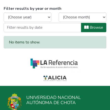
Browsing Artículos publicados en otr
Filter results by year or month
Browse
No items to show.
UNIVERSIDAD NACIONAL
AUTÓNOMA DE CHOTA