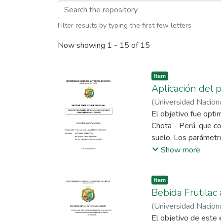
Browsing Informes fin
Filter results by typing the first few letters
Now showing
1 - 15 of 15
Item
Aplicación del 
(
Universidad Nacio
Zapo, Salvador Tom
El objetivo fue opti
Chota - Perú, que co
suelo. Los parámetro
temperatura, potenci
Show more
Coli. Se utilizó un 
FeSO4 y H2O2 y pH d
Item
respuesta con el so
Bebida Frutilac
concentración ópti
(
Universidad Nacio
observó una mejora 
Flor Alicia
El objetivo de este 
El proceso Fenton re