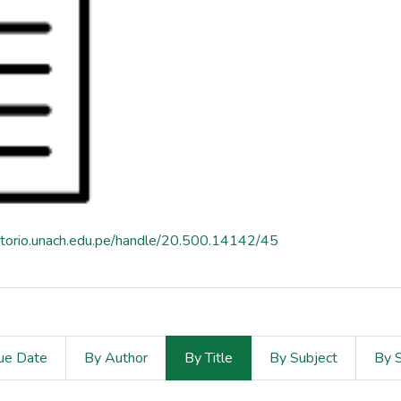
sitorio.unach.edu.pe/handle/20.500.14142/45
ue Date
By Author
By Title
By Subject
By 