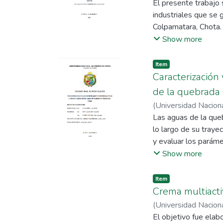
Valderrama, Carlos J
El presente trabajo 
industriales que se
Colpamatara, Chota. 
concluir si está im
Show more
investigativo se rea
solidos totales, co
Item
coliformes fecales y
Caracterización
tenerse consideraci
de la quebrada
evaluada las caracte
(
Universidad Nacio
como DQO y DBO5 so
Alex Jhonatan
Las aguas de la que
;
Medin
MINAM y que la dens
lo largo de su traye
peruana.
y evaluar los paráme
Chotano en seis esta
Show more
época lluviosa (nov
Categoría III (ECA-C
Item
cumplen con los Est
Crema multiacti
NMP/100ml), la conc
(
Universidad Nacio
extremo de (31.105 
Chavarry Diaz, Kelly
El objetivo fue elab