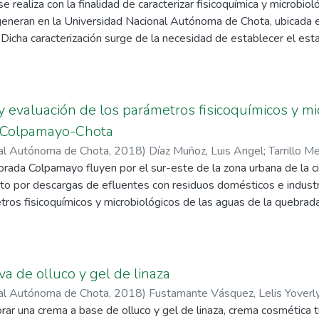
avier
se realiza con la finalidad de caracterizar fisicoquímica y microbi
 generan en la Universidad Nacional Autónoma de Chota, ubicada 
Dicha caracterización surge de la necesidad de establecer el est
pactando en alto grado a nuestro medio ambiente. Para dar cumpli
lizaron ensayos como: evaluación de propiedades organolépticas, pH
nductividad eléctrica, temperatura, demanda química de oxígeno, 
 totales. Para la determinación de los ensayos microbiológicos e
 y evaluación de los parámetros fisicoquímicos y mi
ones diferentes principalmente en factores como temperatura y t
 Colpamayo-Chota
rizaciones fisicoquímicas y microbiológicas, dieron como resulta
nal Autónoma de Chota
,
2018
)
Díaz Muñoz, Luis Angel
;
Tarrillo Me
brepasan los límites máximos permisibles acotados en el D
brada Colpamayo fluyen por el sur-este de la zona urbana de la c
a Valderrama, Carlos Javier
idad microbiana de coliformes totales y fecales son 3 veces más
cto por descargas de efluentes con residuos domésticos e industri
tros fisicoquímicos y microbiológicos de las aguas de la quebrad
ciones de muestreo (EM), en tres temporadas, estiaje (junio), tran
iembre). Los resultados fueron contrastados con los Estándares 
at. III). De los parámetros microbiológicos se obtuvo que cinco 
ándares establecidos, la Escherichia coli presenta valores muy 
va de olluco y gel de linaza
entración de los coliformes termotolerantes se evidencian en m
nal Autónoma de Chota
,
2018
)
Fustamante Vásquez, Lelis Yoverl
NMP/100ml). De los parámetros fisicoquímicos, el PH, la tempera
 Lizbet
orar una crema a base de olluco y gel de linaza, crema cosmética