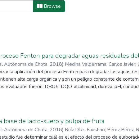
ales de investigación by Titl
Browse
proceso Fenton para degradar aguas residuales de
nal Autónoma de Chota
,
2018
)
Medina Valderrama, Carlos Javier
;
as
mizar la aplicación del proceso Fenton para degradar las aguas re
;
Montero Del Aguila, Edgar Michel
ntienen alta carga orgánica y son un peligro constante de conta
s evaluados fueron: DBO5, DQO, alcalinidad, dureza, pH, conductiv
al oxido-reducción, oxígeno disuelto y análisis microbiológicos pa
sistema de jarras con agitación a 30 rpm para tratar las muestras y
e acuerdo al diseño Box – Behnken y optimización mediante la
ftware Statgraphics 5.1 plus. Se encontró un tiempo óptimo de re
 a base de lacto-suero y pulpa de fruta
ma de FeSO4, H2O2 y pH fueron de 2110,55 mg/L, 1092,67 mg/L
nal Autónoma de Chota
,
2018
)
Ruíz Díaz, Faustino
;
Pérez Pérez, 
del indicador de biodegradabilidad a un valor de 0.5 y una remo
estudio fue determinar cuál es el efecto del proceso de elaborac
sulta ser una alternativa eficaz para el tratamiento de aguas re