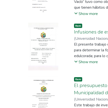
Vacío” tuvo como obj
microorganismos ind
que tienen hábitos d
dirigido a personas 
Show more
que realizar varias 
el producto mínimame
Item
un artículo científi
Infusiones de e
ascórbico. Según los
(
Universidad Nacio
proyecto se puede in
Yaneth
El presente trabajo 
constituido una e
para determinar la f
FRUTILAY S.A.C para
edulcorada; para lo 
trituradas, tamizada
Show more
concentraciones var
fueron envasadas en 
cabalidad, lográndos
Item
comercialización, l
El presupuesto 
actividades que han 
Municipalidad 
desarrollo del proye
(
Universidad Nacio
Q3403718N/FDARYH e
Elita Suzetty
Este trabajo de inve
;
Rojas
página web de www.