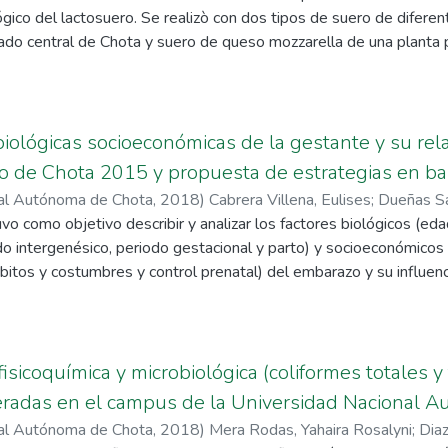
ógico del lactosuero. Se realizò con dos tipos de suero de difere
ratamiento.
do central de Chota y suero de queso mozzarella de una planta pr
lectaron en frascos de vidrio que luego posteriormente llevamos
 proteico y microbiológico, se recogió muestras de los 10 puestos
uestras por cada uno y de la planta procesadora de 7 lotes de 
s proteico se realizó mediante el equipo MILKOTESTER (Master Eco
biológicas socioeconómicas de la gestante y su rela
, se analizó estadísticamente médiate el software MINITAB 18. El
ito de Chota 2015 y propuesta de estrategias en ba
luciones hasta 10−5 que luego se sembró en agar mediante el mé
nal Autónoma de Chota
,
2018
)
Cabrera Villena, Eulises
;
Dueñas Sa
 del análisis proteico mostraron que la muestra de suero de que
uvo como objetivo describir y analizar los factores biológicos (eda
.1% y el lactosuero de mozarrella de 0.3 a 0.5% comprobando que
do intergenésico, periodo gestacional y parto) y socioeconómicos (
co debido a que en el proceso de queso mozzarella se emplea un
ábitos y costumbres y control prenatal) del embarazo y su influenc
ológico dio como resultado 9,90 X105 UFC/ml de la muestra de la
tró que la edad, el índice de masa corporal, el aumento de peso 
uestra de lactosuero de queso mozzarella. Siendo el lactosuero 
 el bajo peso al nacer.
na en comparación al queso mozzarella; pero ambas muestras most
cterísticas de la madre de un recién nacido, con bajo peso al nace
oceso junto con la manipulación e indumentaria repercutieron dire
 control prenatal incompleto, una edad superior a los 34 años, gr
fisicoquímica y microbiológica (coliformes totales y
decuada, parto por cesárea e intergénicos largos periodo.
eradas en el campus de la Universidad Nacional 
nal Autónoma de Chota
,
2018
)
Mera Rodas, Yahaira Rosalyni
;
Dia