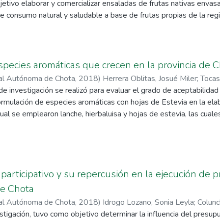
etivo elaborar y comercializar ensaladas de frutas nativas envasa
icado por la norma mexicana.
e consumo natural y saludable a base de frutas propias de la reg
que tienen poco tiempo para preparar alimentos. Para conseguir e
pruebas en el laboratorio hasta obtener
nte viable y producto de la investigación realizada durante el d
co en el que se expone los tiempos óptimos de envasado al vacío 
species aromáticas que crecen en la provincia de 
 objetivos presentando al concurso en la etapa inicial, comparado 
nal Autónoma de Chota
,
2018
)
Herrera Oblitas, Josué Miler
;
Tocas
dicar que se ha cumplido, logrando comercializar las ensaladas e
de investigación se realizó para evaluar el grado de aceptabilidad 
mpresa INDUSTRIA
ormulación de especies aromáticas con hojas de Estevia en la elab
 dar formalidad al negocio.
cual se emplearon lanche, hierbaluisa y hojas de estevia, las cual
s, formuladas y envasadas. La formulación de las infusiones fue a
iables de 50, 30 y 20% para cada tratamiento con un total de 1
bolsas filtrantes en presentaciones de 1gr. Los objetivos en el
e constituir la empresa, YAHUMI S.A.C., obtenido la formulación 
ogrando muy buena aceptación con los productos elaborados. En e
participativo y su repercusión en la ejecución de p
permitido cumplir los objetivos, dentro de este se detalla los ga
de Chota
cto hasta su culminación. Además, se ha logrado obtener dos regi
nal Autónoma de Chota
,
2018
)
Idrogo Lozano, Sonia Leyla
;
Colunch
s para Lanche y Q2800318N/FDARYH para hierba luisa los cu
stigación, tuvo como objetivo determinar la influencia del presupu
 Campos, Edi
digesa.minsa.gob.pe y así se puede