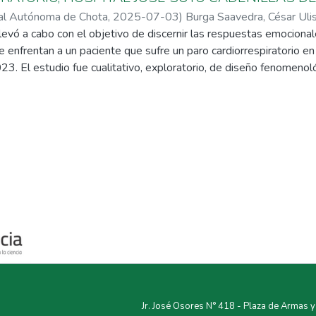
nal Autónoma de Chota
,
2025-07-03
)
Burga Saavedra, César Uli
llevó a cabo con el objetivo de discernir las respuestas emociona
 enfrentan a un paciente que sufre un paro cardiorrespiratorio e
23. El estudio fue cualitativo, exploratorio, de diseño fenomeno
l servicio de emergencia, se determinó por conveniencia, el instr
os fue un marco de entrevista semiestructurada con cinco pregunt
orías: 1) Emociones frente al paciente con paro cardiorrespiratori
n del grupo etario del paciente, emociones negativas cuando no s
to emocional y manejo de emociones 2). La función de los profe
 de emergencia, incluye a las subcategorías: profesionales entre
nicación inmediata ante la presencia de paciente con paro cardior
emergencia y trabajo en equipo para la recuperación de pacientes
 enfermería ante pacientes con paro cardiorrespiratorio tienden a
acándose sentimientos de frustración, impotencia, desesperación 
lmente en casos de pacientes jóvenes; positivas, cuando los pac
r salvado la vida. Respecto al rol de los profesionales de enferme
 la comunicación inmediata, el entrenamiento del profesional y el 
Jr. José Osores N° 418 - Plaza de Armas 