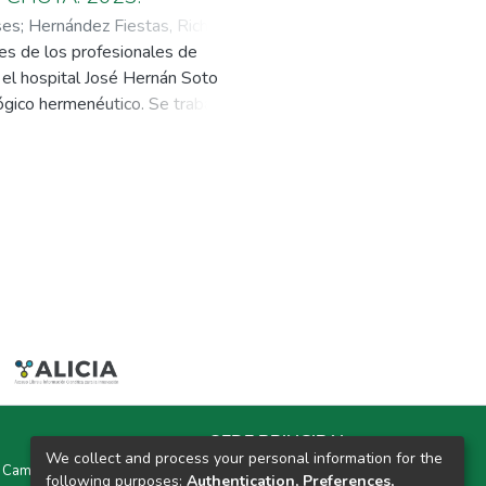
ses
;
Hernández Fiestas, Richard
les de los profesionales de
n el hospital José Hernán Soto
lógico hermenéutico. Se trabajó
umento utilizado para la
as generales. Resultados, se
o, incluye a las subcategorías:
e obtiene el resultado esperado,
sionales de enfermería en el
nados en reanimación
respiratorio, capacidad de
. Las emociones identificadas en
 ser negativas cuando el paciente
y culpabilidad. A su vez, se
ientes se recuperan y expresan
ría, la efectividad en la atención
SEDE PRINCIPAL
trabajo en equipo.
We collect and process your personal information for the
y Campus Universitarios Colpa Matara y Colpa Huacariz
following purposes:
Authentication, Preferences,