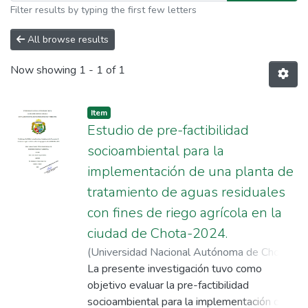
Filter results by typing the first few letters
All browse results
Now showing
1 - 1 of 1
Item
Estudio de pre-factibilidad
socioambiental para la
implementación de una planta de
tratamiento de aguas residuales
con fines de riego agrícola en la
ciudad de Chota-2024.
(
Universidad Nacional Autónoma de Chota
,
2025-12-04
La presente investigación tuvo como
)
Vásquez Barboza, Carlos
Daniel
objetivo evaluar la pre-factibilidad
;
Chávez Santa Cruz, Guillermo
Alejandro
socioambiental para la implementación de