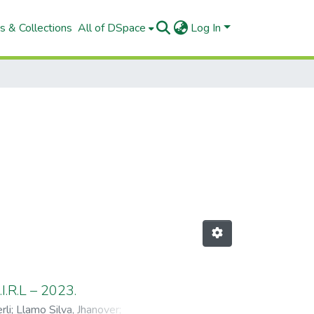
s & Collections
All of DSpace
Log In
I.R.L – 2023.
rli
;
Llamo Silva, Jhanover
;