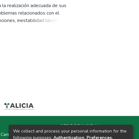
 la realización adecuada de sus
roblemas relacionados con el
ciones, inestabilidad laboral y mal
 el nivel del control interno en
 descriptivo, con diseño no
a por 10 trabajadores de la
o técnica la encuesta y como
olaboradores indican que el
la evaluación de riesgos en la
 50% que se encuentra en nivel
ción y comunicación en la
upervisión el 50% indican que se
cios DIR E.I.R.L.- 2023; se
SEDE PRINCIPAL
We collect and process your personal information for the
y Campus Universitarios Colpa Matara y Colpa Huacariz
following purposes:
Authentication, Preferences,