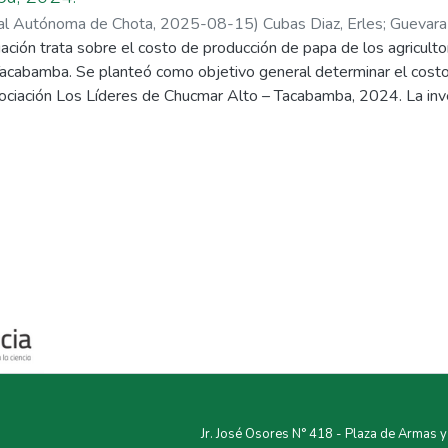
nal Autónoma de Chota
,
2025-08-15
)
Cubas Diaz, Erles
;
Guevara
ación trata sobre el costo de producción de papa de los agriculto
acabamba. Se planteó como objetivo general determinar el costo
sociación Los Líderes de Chucmar Alto – Tacabamba, 2024. La inve
tal-transversal y de enfoque cuantitativo. La población y la mue
apa, y para la recolección de los datos se utilizó como técnica la 
Se concluyó que el costo de producción de una hectárea de papa d
iedad Amarilis, S/ 17,595.66; y de la variedad Yungay, S/ 19,875
s de producción para la toma de decisiones informadas sobre la 
os. Esta información es crucial para garantizar la sostenibilidad e
la competitividad de los agricultores en el mercado.
Jr. José Osores N° 418 - Plaza de Armas 