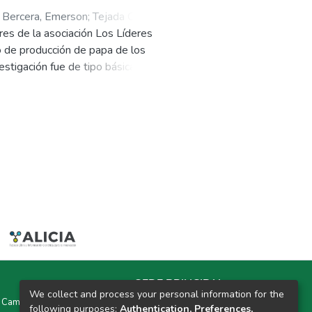
 Bercera, Emerson
;
Tejada Carrera,
res de la asociación Los Líderes
 de producción de papa de los
stigación fue de tipo básica de
stra estuvieron conformadas por
entrevista y como instrumento, la
e la variedad Única es de S/
.36; mostrando así la importancia
elección de variedades y el
conómica de las asociaciones
SEDE PRINCIPAL
We collect and process your personal information for the
y Campus Universitarios Colpa Matara y Colpa Huacariz
following purposes:
Authentication, Preferences,