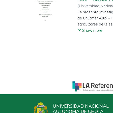
(
Universidad Nacio
Jorge Alejandro
La presente investig
de Chucmar Alto – T
agricultores de la a
diseño no experimen
Show more
34 agricultores de p
guía de entrevista. 
16,520.43, de la var
de conocer los costo
manejo de los cultiv
agrícolas y mejorar 
UNIVERSIDAD NACIONAL
AUTÓNOMA DE CHOTA