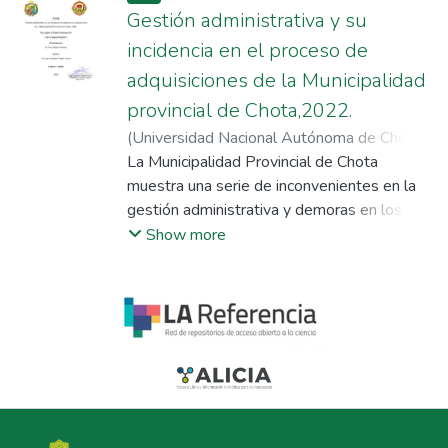
Gestión administrativa y su
incidencia en el proceso de
adquisiciones de la Municipalidad
provincial de Chota,2022.
(
Universidad Nacional Autónoma de Chota
,
2024-03-13
La Municipalidad Provincial de Chota
)
Delgado Monteza, Fany
;
Tejada Carrera, Jorge Alejandro
muestra una serie de inconvenientes en la
gestión administrativa y demoras en los
procesos de adquisiciones. En ese sentido,
Show more
la investigación planteó como objetivo
determinar la incidencia de la gestión
administrativa en el proceso de
adquisiciones de la Municipalidad Provincial
de Chota – 2022. La metodología aplicada
en el estudio fue de tipo básica, de alcance
descriptivo, relacional – causal, cuantitativo,
de diseño no experimental, transversal, con