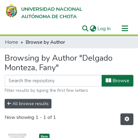
UNIVERSIDAD NACIONAL
AUTÓNOMA DE CHOTA
(current)
Log In
Communities & Collections
Home
Browse by Author
All of DSpace
Browsing by Author "Delgado
Monteza, Fany"
Browse
Filter results by typing the first few letters
All browse results
Now showing
1 - 1 of 1
Item