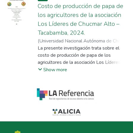
Costo de producción de papa de
los agricultores de la asociación
Los Líderes de Chucmar Alto –
Tacabamba, 2024.
(
Universidad Nacional Autónoma de Chota
,
2025-08-15
La presente investigación trata sobre el
)
Cubas Diaz, Erles
;
Guevara
Bercera, Emerson
costo de producción de papa de los
;
Tejada Carrera, Jorge
Alejandro
agricultores de la asociación Los Líderes de
Chucmar Alto – Tacabamba. Se planteó
Show more
como objetivo general determinar el costo
de producción de papa de los agricultores
de la asociación Los Líderes de Chucmar
Alto – Tacabamba, 2024. La investigación
fue de tipo básica de diseño no
experimental-transversal y de enfoque
cuantitativo. La población y la muestra
estuvieron conformadas por 34 agricultores