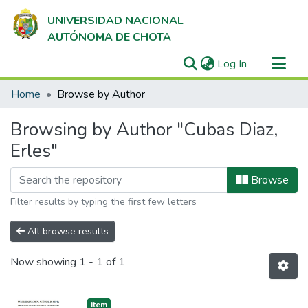
UNIVERSIDAD NACIONAL
AUTÓNOMA DE CHOTA
(current)
Log In
Communities & Collections
Home
Browse by Author
All of DSpace
Browsing by Author "Cubas Diaz,
Erles"
Browse
Filter results by typing the first few letters
All browse results
Now showing
1 - 1 of 1
Item