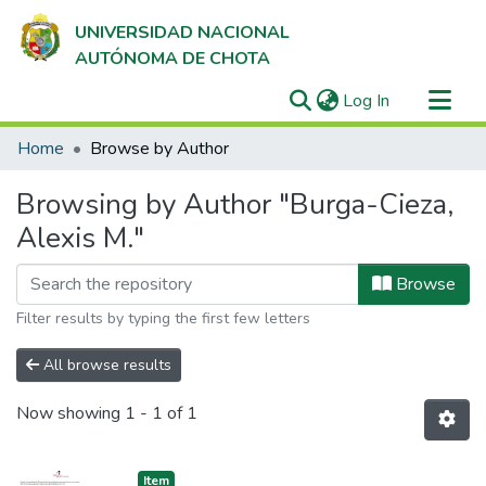
UNIVERSIDAD NACIONAL
AUTÓNOMA DE CHOTA
(current)
Log In
Communities & Collections
Home
Browse by Author
All of DSpace
Browsing by Author "Burga-Cieza,
Alexis M."
Browse
Filter results by typing the first few letters
All browse results
Now showing
1 - 1 of 1
Item