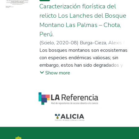
Caracterización florística del
relicto Los Lanches del Bosque
Montano Las Palmas – Chota,
Perú.
(
Scielo
,
2020-08
)
Burga-Cieza, Alexis M.
;
Burga-Cieza, Jans J.
Los bosques montanos son ecosistemas
;
Alcalde-Alfaro, Víctor
William
con especies endémicas valiosas; sin
;
Martínez-Sovero, Gustavo
;
Iglesias-Osores, Sebastian
embargo, estos han sido degradados y
;
Villena-
Velásquez, Jim J.
reducidos a relictos boscosos, de los cuales
Show more
no se conoce su diversidad florística en su
totalidad. En este sentido el objeto del
estudio fue la caracterización florística del
relicto Los Lanches del bosque montano
Las Palmas, ubicado al sur del distrito de
Conchan, Chota, Perú. Entre los 2800 a
3000 msnm. Se identificaron 30 especies
distribuidos en 27 géneros y 23 familias, de