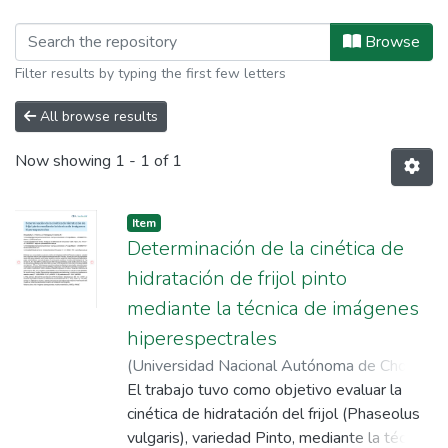
Browsing Artículos presentados en 
Browse
Filter results by typing the first few letters
All browse results
Now showing
1 - 1 of 1
Item
Determinación de la cinética de
hidratación de frijol pinto
mediante la técnica de imágenes
hiperespectrales
(
Universidad Nacional Autónoma de Chota
,
2018-10
El trabajo tuvo como objetivo evaluar la
)
Chuquizuta Trigoso, Tony Steven
;
Chavez Quintana, Segundo
cinética de hidratación del frijol (Phaseolus
;
Velásquez
Barreto, Frank Fluker
vulgaris), variedad Pinto, mediante la técnica
;
Castro Silupu, Wilson