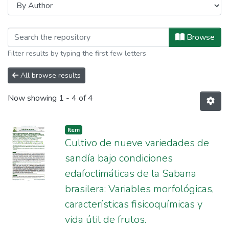
Browsing Artículos con filiación ins
Browse
Filter results by typing the first few letters
All browse results
Now showing
1 - 4 of 4
Item
Cultivo de nueve variedades de
sandía bajo condiciones
edafoclimáticas de la Sabana
brasilera: Variables morfológicas,
características fisicoquímicas y
vida útil de frutos.