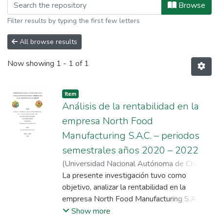
Browsing Escuela Profesional de Con
Browse
Filter results by typing the first few letters
All browse results
Now showing
1 - 1 of 1
Item
Análisis de la rentabilidad en la
empresa North Food
Manufacturing S.A.C. – periodos
semestrales años 2020 – 2022
(
Universidad Nacional Autónoma de Chota
,
2024-08-14
La presente investigación tuvo como
)
Barboza Díaz, Margarita del
Carmen
objetivo, analizar la rentabilidad en la
;
Benavides Galvez, Jhonny Biler
;
Universidad Nacional Autónoma de Chota
empresa North Food Manufacturing S.A.C. –
periodos semestrales años 2020 – 2022,
Show more