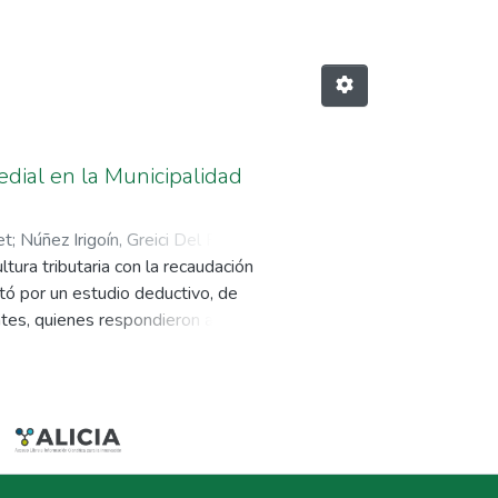
edial en la Municipalidad
et
;
Núñez Irigoín, Greici Del Rocío
;
ltura tributaria con la recaudación
ptó por un estudio deductivo, de
entes, quienes respondieron a dos
ma la recaudación del impuesto
ntre la cultura tributaria y la
ado a una correlación positiva y
 Spearman = 0.764), correlación
 Rho de Spearman = 0.703), y
o predial (sig. Bilateral: 0.05; Rho