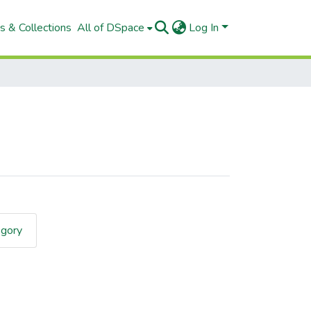
s & Collections
All of DSpace
Log In
egory
Author "Aguilar Mego, Roxana