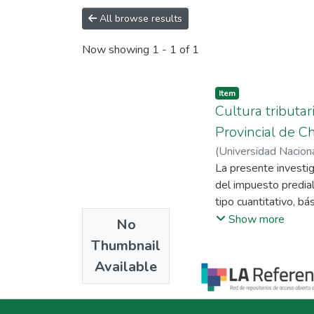
All browse results
Now showing
1 - 1 of 1
Item
Cultura tributar
Provincial de C
(
Universidad Nacio
Terán Leyva, Sara Ju
La presente investiga
del impuesto predial
tipo cuantitativo, b
cuestionarios. Se re
Show more
No
predial con un 62.8%.
Thumbnail
recaudación del impu
Available
moderada entre el co
positiva y moderada 
correlación positiva 