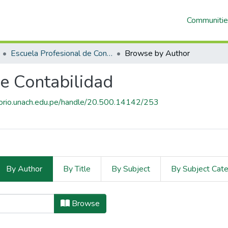
Communitie
Escuela Profesional de Contabilidad
Browse by Author
de Contabilidad
itorio.unach.edu.pe/handle/20.500.14142/253
By Author
By Title
By Subject
By Subject Cat
fesional de Contabilidad by 
Browse