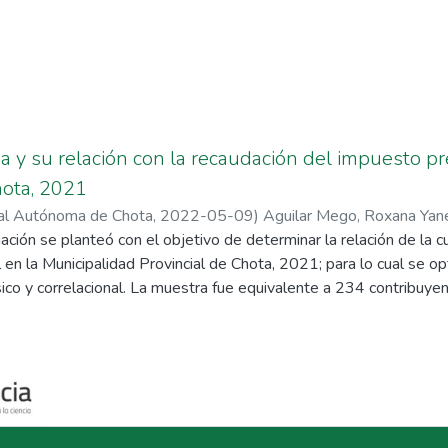
ia y su relación con la recaudación del impuesto pr
hota, 2021
nal Autónoma de Chota
,
2022-05-09
)
Aguilar Mego, Roxana Yan
dith
ción se planteó con el objetivo de determinar la relación de la cu
 en la Municipalidad Provincial de Chota, 2021; para lo cual se o
ásico y correlacional. La muestra fue equivalente a 234 contribuy
gistró un nivel de cultura tributaria bajo en un 50% y de igual for
 Se concluyó en la existencia de una correlación positiva y fuerte e
esto predial (sig. Bilateral: 0.00; Rho de Spearman = 0.658), sum
nocimiento tributario y recaudación (sig. Bilateral: 0.05; Rho de
entre los valores tributarios y recaudación (sig. Bilateral:0.00;
y moderada entre la educación tributaria y recaudación del impuest