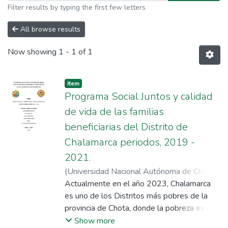
Filter results by typing the first few letters
All browse results
Now showing
1 - 1 of 1
Item
Programa Social Juntos y calidad
de vida de las familias
beneficiarias del Distrito de
Chalamarca periodos, 2019 -
2021.
(
Universidad Nacional Autónoma de Chota
,
2023-07-26
Actualmente en el año 2023, Chalamarca
)
Aguilar Estela, Geiner
;
Fustamante RuÍz, Soimer
es uno de los Distritos más pobres de la
;
Benavides
Gálvez, Jhonny Biler
provincia de Chota, donde la pobreza es
severa, los habitantes del Distrito se
Show more