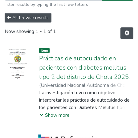
Filter results by typing the first few letters
All browse results
Now showing
1 - 1 of 1
Item
Prácticas de autocuidado en
pacientes con diabetes mellitus
tipo 2 del distrito de Chota 2025.
(
Universidad Nacional Autónoma de Chota
,
2025-10-31
La investigación tuvo como objetivo
)
Acuña Díaz, Yovana Lizbeth
;
Hernández Fiestas, Richard Williams
interpretar las prácticas de autocuidado de
los pacientes con Diabetes Mellitus tipo 2,
en el distrito de Chota durante el año 2025.
Show more
Estudio cualitativo, de tipo exploratorio, con
diseño fenomenológico hermenéutico.
Participaron 17 pacientes diagnosticados